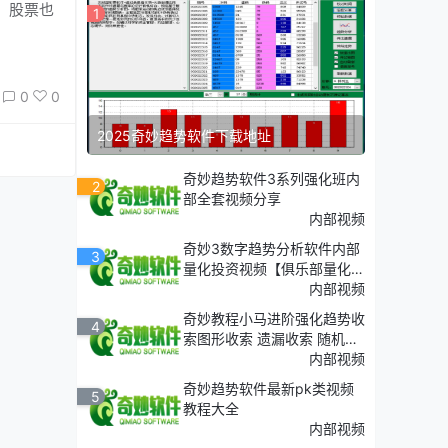
，股票也
1
0
0
2025奇妙趋势软件下载地址
奇妙趋势软件3系列强化班内
2
部全套视频分享
内部视频
奇妙3数字趋势分析软件内部
3
量化投资视频【俱乐部量化7
层】大全
内部视频
奇妙教程小马进阶强化趋势收
4
索图形收索 遗漏收索 随机收
索
内部视频
奇妙趋势软件最新pk类视频
5
教程大全
内部视频