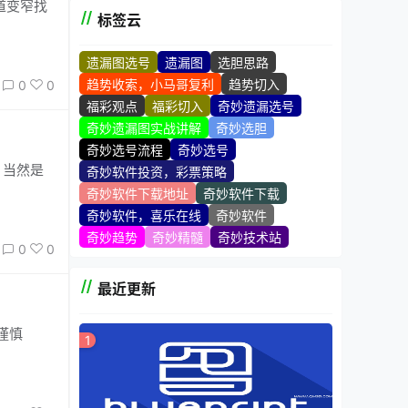
道变窄找
标签云
遗漏图选号
遗漏图
选胆思路
趋势收索，小马哥复利
趋势切入
0
0
福彩观点
福彩切入
奇妙遗漏选号
奇妙遗漏图实战讲解
奇妙选胆
奇妙选号流程
奇妙选号
？当然是
奇妙软件投资，彩票策略
奇妙软件下载地址
奇妙软件下载
奇妙软件，喜乐在线
奇妙软件
奇妙趋势
奇妙精髓
奇妙技术站
0
0
最近更新
谨慎
1