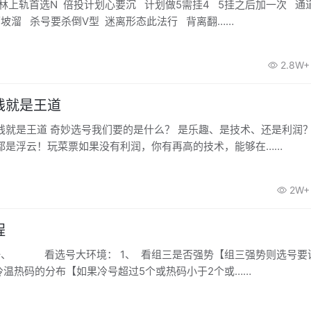
林上轨首选N 倍投计划心要沉 计划做5需挂4 5挂之后加一次 通
下坡溜 杀号要杀倒V型 迷离形态此法行 背离翻……
2.8W+
钱就是王道
钱就是王道 奇妙选号我们要的是什么？ 是乐趣、是技术、还是利润
都是浮云！玩菜票如果没有利润，你有再高的技术，能够在……
2W+
程
一、 看选号大环境： 1、 看组三是否强势【组三强势则选号要
2、 看冷温热码的分布【如果冷号超过5个或热码小于2个或……