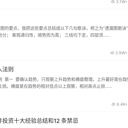
3.1W+
漏图的要点，我把这些要点总结成以下几句歌诀，称之为“遗漏图歌诀”
助分； 客观递归性，顺势而为真； 三线均下走，四层须……
2.9W+
入法则
则 第一 要确认趋势，只观察上升趋势和横盘整理。上升最好是在趋
止损。横盘是在趋势的相对低点以上观察，相对高点止损……
9.4K+
投资十大经验总结和12 条禁忌