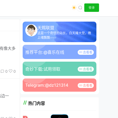
登录
天赐联盟
这是一个奇怪的站长，白天睡大觉，晚
上魂飘飘~~~
没有像大多
推荐平台:
@喜乐在线
去看看
奇妙下载:
试用领取
去看看
0
0
Telegram:
@dz121314
去看看
热门内容