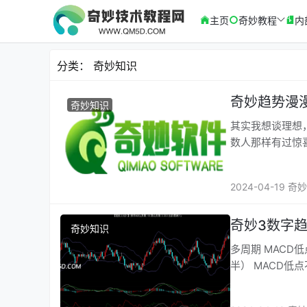
主页
奇妙教程
内
分类：
奇妙知识
奇妙趋势漫
奇妙知识
其实我想谈理想
数人那样有过惊
2024-04-19 
奇妙3数字趋
奇妙知识
多周期 MACD低点抬高上0轴 多周期低点反弹2次成功抬高 遗漏K线整体向上（至少右边一
半） MACD低