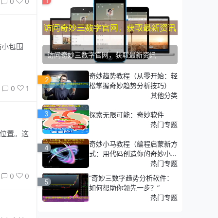
1
0
0
缩小包围
访问奇妙三数字官网，获取最新资讯
奇妙趋势教程（从零开始：轻
2
松掌握奇妙趋势分析技巧）
0
1
其他分类
3
探索无限可能：奇妙软件
热门专题
奇妙小马教程（编程启蒙新方
4
式：用代码创造你的奇妙小马
游戏）
热门专题
0
0
“奇妙三数字趋势分析软件：
5
如何帮助你领先一步？”
热门专题