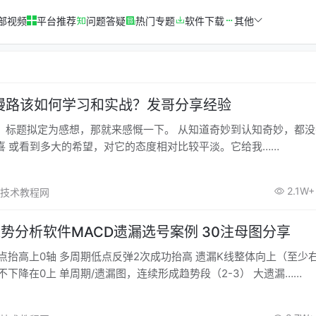
部视频
平台推荐
问题答疑
热门专题
软件下载
其他
漫路该如何学习和实战？发哥分享经验
，标题拟定为感想，那就来感慨一下。 从知道奇妙到认知奇妙，都
喜 或看到多大的希望，对它的态度相对比较平淡。它给我……
2.1W+
奇妙技术教程网
势分析软件MACD遗漏选号案例 30注母图分享
点不下降在0上 单周期/遗漏图，连续形成趋势段（2-3） 大遗漏……