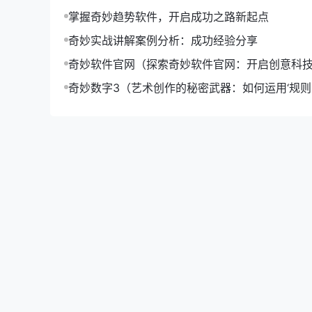
2. **【MySQL】** 作为官网数据库，MyS
掌握奇妙趋势软件，开启成功之路新起点
3. **【Spring Boot】** 作为后端框架，Sp
奇妙实战讲解案例分析：成功经验分享
**【数据可视化技术】** 奇妙趋势软件官网的
奇妙软件官网（探索奇妙软件官网：开启创意科
1. **【ECharts】** 作为一款高性能、可扩
2. **【D3.js】** 通过D3.js，官网实
奇妙数字3（艺术创作的秘密武器：如何运用‘规则-o
### 三、总结
升作品魅力）
通过以上分析，我们可以看出，奇妙趋势软件官网
出产品特点的设计理念，以及强大的技术架构，都
继续以其卓越的表现，赢得更多用户的青睐。