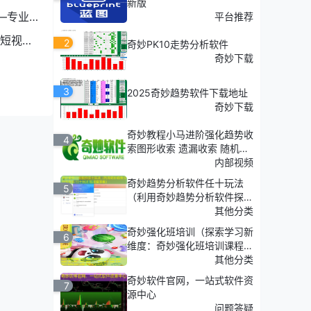
新版
—专业
平台推荐
短视频
2
奇妙PK10走势分析软件
奇妙下载
3
2025奇妙趋势软件下载地址
奇妙下载
面、突
奇妙教程小马进阶强化趋势收
官网将
4
索图形收索 遗漏收索 随机收
索
内部视频
奇妙趋势分析软件任十玩法
5
（利用奇妙趋势分析软件探
索'任十玩法'的深度策略）
其他分类
奇妙强化班培训（探索学习新
6
维度：奇妙强化班培训课程介
绍）
其他分类
奇妙软件官网，一站式软件资
7
源中心
问题答疑