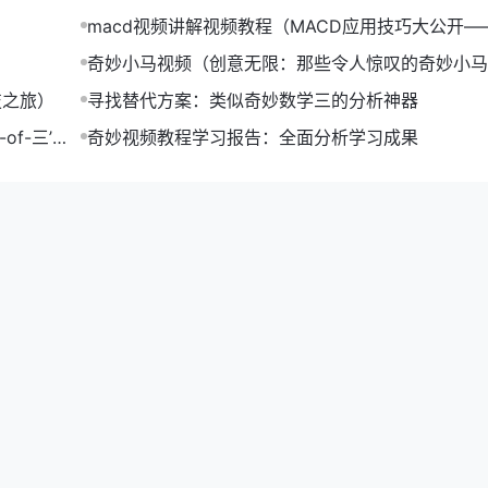
QL存储了大量的用户数据和应用数据。
macd视频讲解视频教程（MACD应用技巧大公开—
ring Boot简化了后端开发流程，提高了开发效率。
视频教程）
奇妙小马视频（创意无限：那些令人惊叹的奇妙小马
数据可视化功能是其核心亮点之一。为此，官网采用了以下技术：
合集）
技之旅）
寻找替代方案：类似奇妙数学三的分析神器
展的数据可视化库，ECharts为官网提供了丰富的图表展示方式。
现了动态数据可视化效果，使得用户能够更加直观地了解数据趋势。
f-三’提
奇妙视频教程学习报告：全面分析学习成果
在设计理念和技术架构上都有着独特的优势。简洁明了的用户界
为用户提供了一个优质的使用体验。在未来，相信奇妙趋势软件