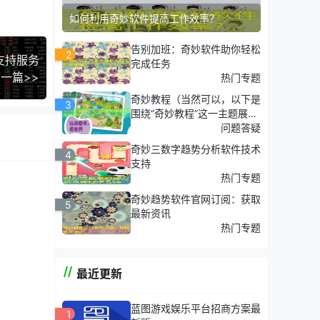
如何利用奇妙软件提高工作效率？
息。这种
告别加班：奇妙软件助你轻松
2
支持服务
完成任务
一篇>>
热门专题
奇妙教程（当然可以，以下是
3
围绕“奇妙教程”这一主题展开
的五个）
问题答疑
奇妙三数字趋势分析软件技术
4
支持
热门专题
奇妙趋势软件官网订阅：获取
5
最新资讯
热门专题
最近更新
蓝图游戏娱乐平台招商方案最
1