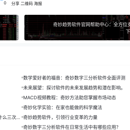
0
分享
二维码
海报
网采用了简洁明了的用户界面设计，使得用户能够快速找到所需信
奇妙趋势软件官网帮助中心：全方位
，使得整体视觉效果舒适，降低了用户视觉疲劳。
下
要信息突出展示，便于用户快速了解产品特点。
元素，如轮播图、下拉菜单等，使得用户体验更加流畅。
示产品特点方面也颇具匠心：
让用户直观地了解产品的强大功能。
细阐述，让用户全面了解产品。
数学爱好者的福音：奇妙数字三分析软件全面评测
主要采用了以下几种：
未来展望：探讨软件的未来发展趋势和潜在影响。
TML5提供了丰富的标签和API，使得网页功能更加丰富。
MACD视频教程：奇妙方法助您掌握市场动态
丰富的动画效果和样式设计，提升了用户体验。
奇妙化学实验：在家也能做的科学魔法
avaScript负责实现网页的交互功能。
主要包括以下几种：
什么三次是
奇妙趋势软件，引领行业变革的力量
ava在官网后端架构中扮演着重要角色。
奇妙数字三分析软件在日常生活中有哪些应用？