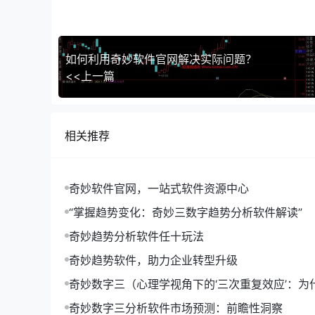
### 一、设计理念
**【简洁明了的用户界面】** 奇妙趋势软件官
设计理念主要体现在以下几个方面：
如何利用奇妙软件官网解决实际问题？
1. **【色彩搭配】** 官网采用了柔和的色调
<<上一篇
2. **【布局清晰】** 通过合理的布局，将重
3. **【交互设计】** 官网提供了丰富的交互
**【突出产品特点】** 奇妙趋势软件官网在展
相关推荐
1. **【案例分析】** 通过展示实际应用案例，
2. **【功能介绍】** 对软件的各项功能进行详
### 二、技术架构
奇妙软件官网，一站式软件资源中心
**【前端技术】** 奇妙趋势软件官网的前端技术
“掌握趋势变化：奇妙三数字趋势分析软件解读”
1. **【HTML5】** 作为网页制作的基础，H
奇妙趋势分析软件任十玩法
2. **【CSS3】** 通过CSS3，官网实现了
奇妙趋势软件，助力企业转型升级
3. **【JavaScript】** 作为前端脚本语言，J
**【后端技术】** 奇妙趋势软件官网的后端技术
奇妙数字三（心理学视角下的‘三次重复效应’：为
形成记忆的关键）
1. **【Java】** 作为主流的后端开发语言，J
奇妙数字三分析软件市场预测：前瞻性洞察