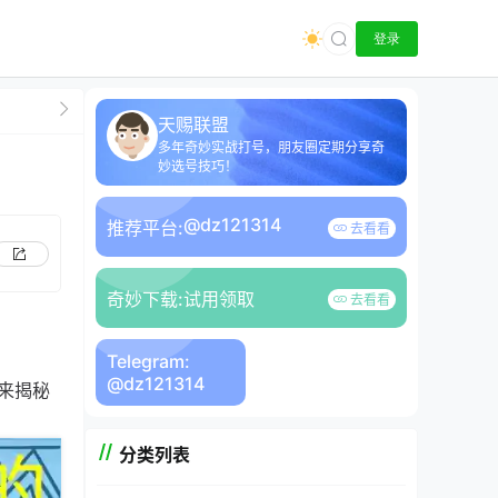
登录
天赐联盟
多年奇妙实战打号，朋友圈定期分享奇
妙选号技巧！
@dz121314
推荐平台:
去看看
奇妙下载:
试用领取
去看看
Telegram:
@dz121314
来揭秘
分类列表