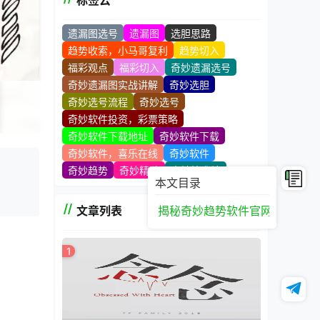
标签云
遗漏图选号
遗漏图
选胆思路
趋势收索，小马哥复利
趋势切入
福彩观点
福彩切入
奇妙遗漏选号
奇妙遗漏图实战讲解
奇妙选胆
奇妙选号流程
奇妙选号
奇妙软件投资，彩票策略
奇妙软件下载地址
奇妙软件下载
奇妙软件，喜乐在线
奇妙软件
奇妙趋势
奇妙精髓
奇妙技术站
本文目录
文章列表
揭秘奇妙趋势软件官网背后的设
1
到了广泛