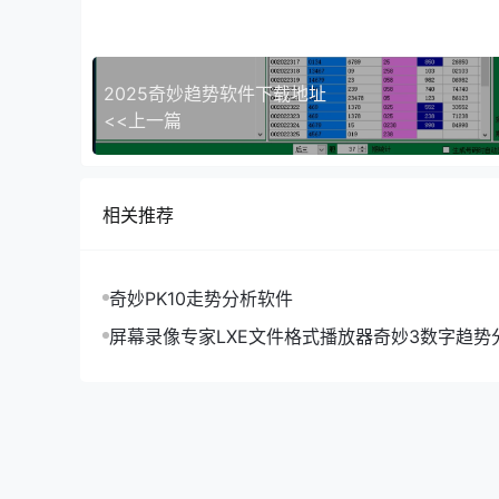
更新日志
2025奇妙趋势软件下载地址
2025-3-11：最新版
<<上一篇
相关推荐
奇妙PK10走势分析软件
屏幕录像专家LXE文件格式播放器奇妙3数字趋势
用版