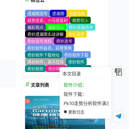
标签云
遗漏图选号
遗漏图
选胆思路
趋势收索，小马哥复利
趋势切入
福彩观点
福彩切入
奇妙遗漏选号
奇妙遗漏图实战讲解
奇妙选胆
奇妙选号流程
奇妙选号
奇妙软件投资，彩票策略
奇妙软件下载地址
奇妙软件下载
奇妙软件，喜乐在线
奇妙软件
奇妙趋势
奇妙精髓
奇妙技术站
本文目录
文章列表
软件介绍：
软件下载：
1
Pk10走势分析软件演示
更新日志