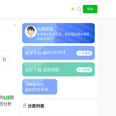
登录
天赐联盟
多年奇妙实战打号，朋友圈定期分享奇
妙选号技巧！
@dz121314
推荐平台:
去看看
奇妙下载:
试用领取
去看看
Telegram:
@dz121314
的
k线
图
的分析
分类列表