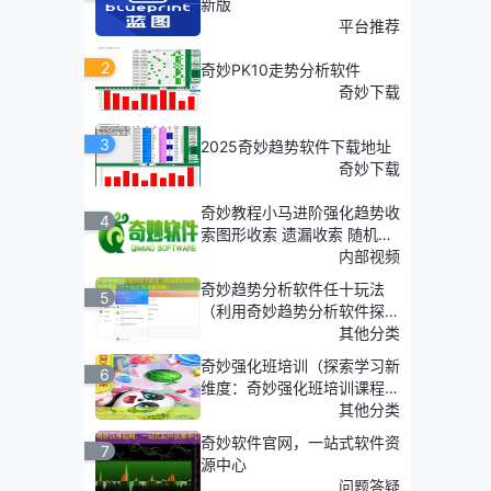
新版
平台推荐
2
奇妙PK10走势分析软件
奇妙下载
3
2025奇妙趋势软件下载地址
奇妙下载
奇妙教程小马进阶强化趋势收
4
索图形收索 遗漏收索 随机收
索
内部视频
奇妙趋势分析软件任十玩法
5
（利用奇妙趋势分析软件探
索'任十玩法'的深度策略）
其他分类
奇妙强化班培训（探索学习新
6
维度：奇妙强化班培训课程介
绍）
其他分类
奇妙软件官网，一站式软件资
7
源中心
问题答疑