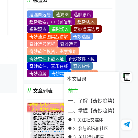
标签云
遗漏图选号
遗漏图
选胆思路
趋势收索，小马哥复利
趋势切入
福彩观点
福彩切入
奇妙遗漏选号
奇妙遗漏图实战讲解
奇妙选胆
奇妙选号流程
奇妙选号
奇妙软件投资，彩票策略
奇妙软件下载地址
奇妙软件下载
奇妙软件，喜乐在线
奇妙软件
奇妙趋势
奇妙精髓
奇妙技术站
本文目录
文章列表
前言
一、了解【奇妙趋势】的定义
1
二、掌握【奇妙趋势】的识别方
1. 关注社交媒体
2. 参与论坛和社区
3. 关注行业报告