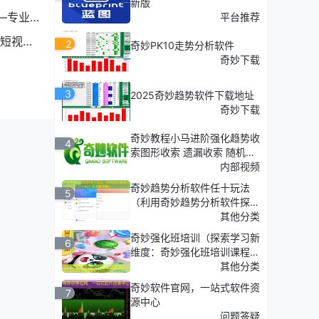
新版
势的细
—专业
平台推荐
短视频
2
奇妙PK10走势分析软件
奇妙下载
3
2025奇妙趋势软件下载地址
奇妙下载
奇妙教程小马进阶强化趋势收
4
索图形收索 遗漏收索 随机收
索
内部视频
奇妙趋势分析软件任十玩法
5
（利用奇妙趋势分析软件探
索'任十玩法'的深度策略）
其他分类
奇妙强化班培训（探索学习新
6
维度：奇妙强化班培训课程介
绍）
其他分类
奇妙软件官网，一站式软件资
7
源中心
问题答疑