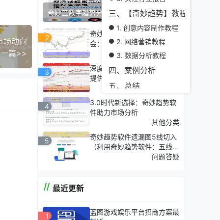
奇妙三数字趋势分析软件功能介绍
三、【奇妙趋势】教程解析
1. 创意内容制作教程
奇妙实战讲解实战经验交流
2
市场动向
2. 网络营销教程
会：分享与学习
一篇>>
热门专题
3. 数据分析教程
深度评测：奇妙趋势软件官网
四、案例分析
3
提供的全方位服务
五、总结
其他分类
独特的
3.0时代新选择：奇妙趋势软
4
件助力市场分析
其他分类
奇妙趋势软件遗漏图5线切入
5
（利用奇妙趋势软件：五线切
入法在现代数据分析中的应
问题答疑
用）
新的趋
最近更新
蓝图游戏娱乐平台招商方案最
1