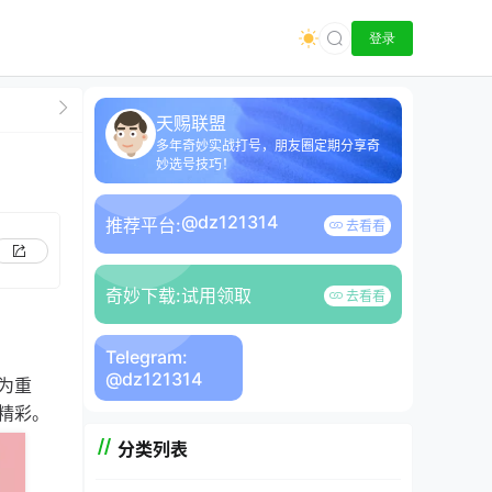
登录
天赐联盟
多年奇妙实战打号，朋友圈定期分享奇
妙选号技巧！
@dz121314
推荐平台:
去看看
奇妙下载:
试用领取
去看看
Telegram:
@dz121314
为重
精彩。
分类列表