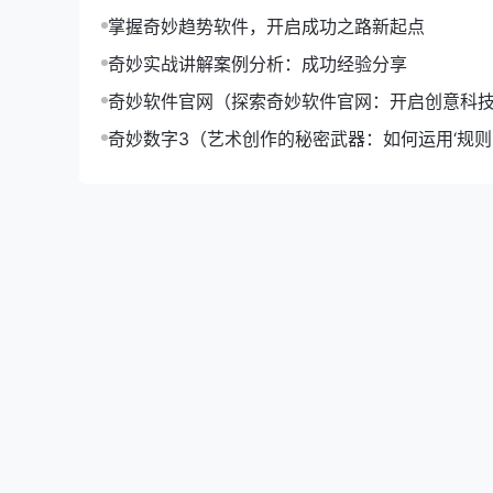
加入相关的论坛和社区，与业内人士交流，也是识
掌握奇妙趋势软件，开启成功之路新起点
节，还可以参与到趋势的讨论中。
奇妙实战讲解案例分析：成功经验分享
3. 关注行业报告
奇妙软件官网（探索奇妙软件官网：开启创意科
奇妙数字3（艺术创作的秘密武器：如何运用‘规则-o
定期阅读行业报告，了解行业的发展趋势，也是识
升作品魅力）
三、【奇妙趋势】教程解析
1. 创意内容制作教程
在【奇妙趋势】中，创意内容制作是关键。以下是
- **视频剪辑**：学习如何使用视频剪辑软件，
- **图文设计**：掌握基本的图文设计技巧，提
2. 网络营销教程
了解网络营销的技巧，可以帮助你更好地传播【奇
- **SEO优化**：学习搜索引擎优化技巧，提高