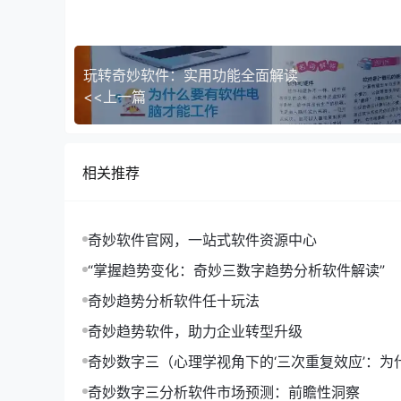
玩转奇妙软件：实用功能全面解读
<<上一篇
一、了解【奇妙趋势】的定义
相关推荐
【奇妙趋势】是指那些在短时间内迅速走红，引起
产品或服务，以及高效的传播方式。
二、掌握【奇妙趋势】的识别方法
奇妙软件官网，一站式软件资源中心
“掌握趋势变化：奇妙三数字趋势分析软件解读”
1. 关注社交媒体
奇妙趋势分析软件任十玩法
社交媒体是【奇妙趋势】的温床。通过关注各大社
奇妙趋势软件，助力企业转型升级
势动态。
奇妙数字三（心理学视角下的‘三次重复效应’：为
2. 参与论坛和社区
形成记忆的关键）
奇妙数字三分析软件市场预测：前瞻性洞察