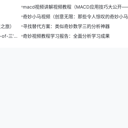
别【奇妙趋势】的好方法。在这些平台上，你不仅可以了解到趋
macd视频讲解视频教程（MACD应用技巧大公开—
视频教程）
奇妙小马视频（创意无限：那些令人惊叹的奇妙小马
合集）
技之旅）
寻找替代方案：类似奇妙数学三的分析神器
f-三’提
奇妙视频教程学习报告：全面分析学习成果
别【奇妙趋势】的重要途径。
一些创意内容制作的教程：
制作出吸引人的短视频。
升你的视觉表达能力。
妙趋势】。以下是一些网络营销教程：
你的网站或内容的排名。