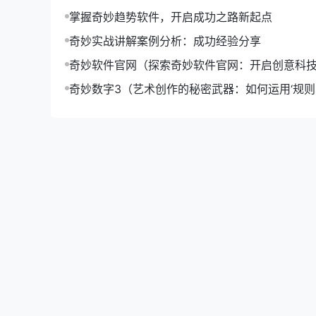
案例分析：助力企业成功转型
掌握奇妙趋势软件，开启成功之路新起点
某知名手机制造商，在市场竞争日益激烈的情况下
奇妙实战讲解案例分析：成功经验分享
企业成功预测了未来市场趋势，调整了产品策略，
奇妙软件官网（探索奇妙软件官网：开启创意科
案例分析一：产品创新
奇妙数字3（艺术创作的秘密武器：如何运用‘规则-o
升作品魅力）
【奇妙趋势软件】预测到未来手机市场将更加注重
成功推出了具有长续航和高拍照性能的新产品，赢
案例分析二：市场拓展
【奇妙趋势软件】预测到新兴市场对智能手机的需
了业绩的快速增长。
【奇妙趋势软件】的应用前景
随着大数据、人工智能等技术的不断发展，市场预
预测能力，必将在未来为企业创造更多价值。
总结