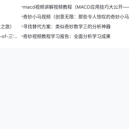
macd视频讲解视频教程（MACD应用技巧大公开—
，面临着产品创新和转型升级的压力。通过使用【奇妙趋势软件
视频教程）
奇妙小马视频（创意无限：那些令人惊叹的奇妙小马
实现了成功转型。
合集）
技之旅）
寻找替代方案：类似奇妙数学三的分析神器
f-三’提
奇妙视频教程学习报告：全面分析学习成果
续航能力和拍照功能。基于这一预测，该手机制造商加大了研发
得了市场的认可。
求将持续增长。该手机制造商抓住这一机遇，积极拓展新兴市场
测工具的应用前景将越来越广阔。【奇妙趋势软件】凭借其精准