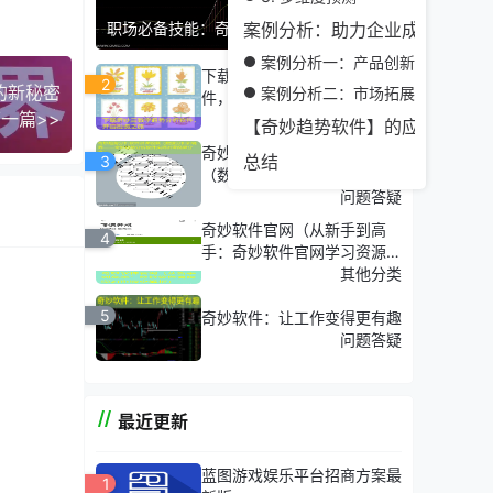
职场必备技能：奇妙软件实战操作手册
案例分析：助力企业成功转型
案例分析一：产品创新
下载奇妙三数字趋势分析软
2
的新秘密
案例分析二：市场拓展
件，开启投资之旅
一篇>>
热门专题
【奇妙趋势软件】的应用前景
奇妙趋势分析软件讲课视频
总结
3
（数据分析新境界——奇妙趋
势分析软件实战讲课视频分
问题答疑
享）
奇妙软件官网（从新手到高
4
手：奇妙软件官网学习资源全
解析）
其他分类
5
奇妙软件：让工作变得更有趣
问题答疑
最近更新
杂多变
蓝图游戏娱乐平台招商方案最
1