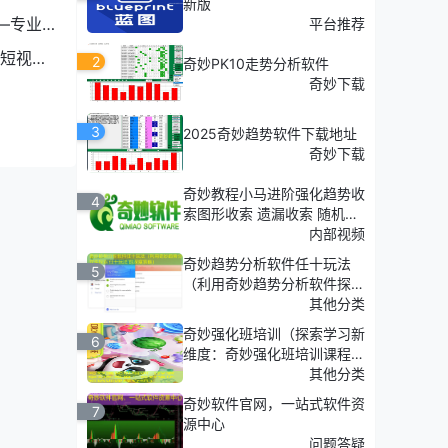
新版
—专业
平台推荐
】，该
短视频
2
奇妙PK10走势分析软件
奇妙下载
3
2025奇妙趋势软件下载地址
投入，
奇妙下载
奇妙教程小马进阶强化趋势收
4
索图形收索 遗漏收索 随机收
索
内部视频
奇妙趋势分析软件任十玩法
，实现
5
（利用奇妙趋势分析软件探
索'任十玩法'的深度策略）
其他分类
奇妙强化班培训（探索学习新
6
维度：奇妙强化班培训课程介
的市场
绍）
其他分类
奇妙软件官网，一站式软件资
7
源中心
问题答疑