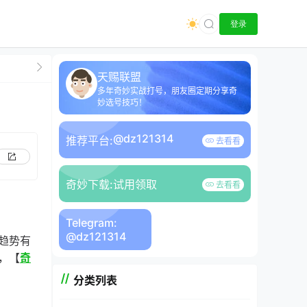
登录
天赐联盟
多年奇妙实战打号，朋友圈定期分享奇
妙选号技巧！
@dz121314
推荐平台:
去看看
奇妙下载:
试用领取
去看看
Telegram:
@dz121314
趋势有
，【
奇
分类列表