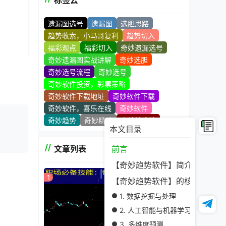
标签云
遗漏图选号
遗漏图
选胆思路
趋势收索，小马哥复利
趋势切入
福彩观点
福彩切入
奇妙遗漏选号
奇妙遗漏图实战讲解
奇妙选胆
奇妙选号流程
奇妙选号
奇妙软件投资，彩票策略
奇妙软件下载地址
奇妙软件下载
奇妙软件，喜乐在线
奇妙软件
奇妙趋势
奇妙精髓
奇妙技术站
本文目录
文章列表
前言
【奇妙趋势软件】简介
1
【奇妙趋势软件】的核心功能
1. 数据挖掘与处理
2. 人工智能与机器学习
3. 多维度预测