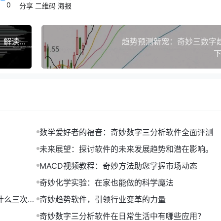
0
分享
二维码
海报
短期趋势。计算公式如下：
奇妙趋势软件遗漏图5线切入（探索奇妙趋势软件：解读遗漏图与五线切入策略对投资的影响）
趋势预测新宠：奇妙三数字
 1)) * EMA前值
下
数学爱好者的福音：奇妙数字三分析软件全面评测
未来展望：探讨软件的未来发展趋势和潜在影响。
MACD视频教程：奇妙方法助您掌握市场动态
奇妙化学实验：在家也能做的科学魔法
什么三次是
奇妙趋势软件，引领行业变革的力量
奇妙数字三分析软件在日常生活中有哪些应用？