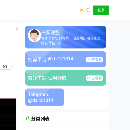
登录
天赐联盟
多年奇妙实战打号，朋友圈定期分享奇
妙选号技巧！
@dz121314
推荐平台:
去看看
奇妙下载:
试用领取
去看看
Telegram:
@dz121314
分类列表