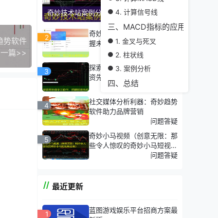
4. 计算信号线
奇妙技术站案例分析：成功应用展示
三、MACD指标的应用技巧
奇妙趋势软件，助力创业者把
2
趋势软件
1. 金叉与死叉
握未来
一篇>>
其他分类
2. 柱状线
探索奇妙数字三软件，把握投
3. 案例分析
3
资先机
四、总结
热门专题
社交媒体分析利器：奇妙趋势
4
软件助力品牌营销
问题答疑
奇妙小马视频（创意无限：那
5
些令人惊叹的奇妙小马短视频
合集）
问题答疑
最近更新
蓝图游戏娱乐平台招商方案最
1