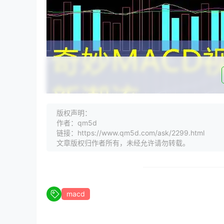
版权声明：
作者：qm5d
在股票市场中，
macd
（Moving Average C
链接：https://www.qm5d.com/ask/2299.html
注。今天，我们将为您带来一场奇妙的MACD视
文章版权归作者所有，未经允许请勿转载。
一、MACD指标简介
MACD指标是一种趋势跟踪类指标，它通过计算
显示股票价格的动态变化。MACD指标的原理简
macd
二、MACD指标的计算方法