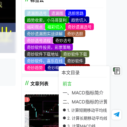
标签云
遗漏图选号
遗漏图
选胆思路
趋势收索，小马哥复利
趋势切入
福彩观点
福彩切入
奇妙遗漏选号
奇妙遗漏图实战讲解
奇妙选胆
奇妙选号流程
奇妙选号
奇妙软件投资，彩票策略
奇妙软件下载地址
奇妙软件下载
奇妙软件，喜乐在线
奇妙软件
奇妙趋势
奇妙精髓
奇妙技术站
本文目录
者的关
。
文章列表
前言
一、MACD指标简介
1
二、MACD指标的计算方法
均线，来
1. 计算短期移动平均线（EMA）
2. 计算长期移动平均线（EMA）
3. 计算MACD线