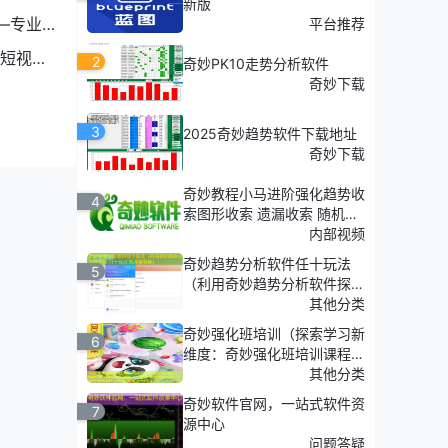
新版
—专业
平台推荐
短视频
2
奇妙PK10走势分析软件
奇妙下载
3
2025奇妙趋势软件下载地址
奇妙下载
奇妙教程小马进阶强化趋势收
4
索图形收索 遗漏收索 随机收
索
内部视频
奇妙趋势分析软件任十玩法
5
（利用奇妙趋势分析软件探
索'任十玩法'的深度策略）
其他分类
奇妙强化班培训（探索学习新
6
维度：奇妙强化班培训课程介
绍）
其他分类
奇妙软件官网，一站式软件资
7
源中心
问题答疑