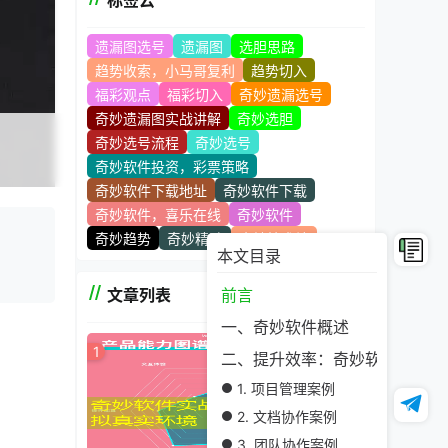
标签云
遗漏图选号
遗漏图
选胆思路
趋势收索，小马哥复利
趋势切入
福彩观点
福彩切入
奇妙遗漏选号
奇妙遗漏图实战讲解
奇妙选胆
奇妙选号流程
奇妙选号
奇妙软件投资，彩票策略
奇妙软件下载地址
奇妙软件下载
奇妙软件，喜乐在线
奇妙软件
奇妙趋势
奇妙精髓
奇妙技术站
本文目录
文章列表
前言
一、奇妙软件概述
1
二、提升效率：奇妙软件实战应
1. 项目管理案例
2. 文档协作案例
3. 团队协作案例