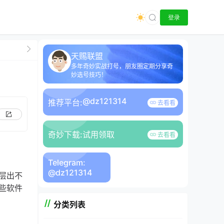
登录
天赐联盟
多年奇妙实战打号，朋友圈定期分享奇
妙选号技巧！
@dz121314
推荐平台:
去看看
奇妙下载:
试用领取
去看看
Telegram:
@dz121314
层出不
些软件
分类列表