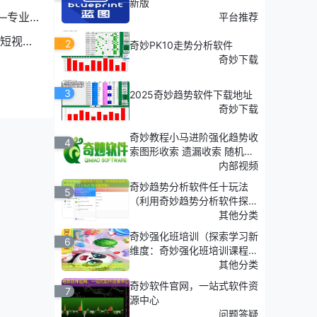
新版
—专业
平台推荐
短视频
2
奇妙PK10走势分析软件
奇妙下载
3
2025奇妙趋势软件下载地址
奇妙下载
奇妙教程小马进阶强化趋势收
4
索图形收索 遗漏收索 随机收
索
内部视频
奇妙趋势分析软件任十玩法
5
（利用奇妙趋势分析软件探
索'任十玩法'的深度策略）
其他分类
奇妙强化班培训（探索学习新
6
维度：奇妙强化班培训课程介
绍）
其他分类
奇妙软件官网，一站式软件资
7
源中心
问题答疑