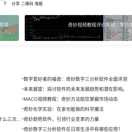
0
分享
二维码
海报
学习社区，希望通过学习编程来提升自己的技能。在社区里，他
享学习心得。在大家的帮助下，小李的编程技能得到了迅速提升
集锦
奇妙视频教程评价系统：学员
下
题。他在奇妙软件瞎子啊学习社区发起了讨论，得到了多位资深
成功完成了项目。
以下是一些建议：
数学爱好者的福音：奇妙数字三分析软件全面评测
未来展望：探讨软件的未来发展趋势和潜在影响。
参与讨论，可以帮助你更快地融入社区，同时也能让你在交流中
MACD视频教程：奇妙方法助您掌握市场动态
奇妙化学实验：在家也能做的科学魔法
什么三次是
奇妙趋势软件，引领行业变革的力量
奇妙数字三分析软件在日常生活中有哪些应用？
知识，还能方便日后回顾。你还可以将这些笔记分享到社区，帮