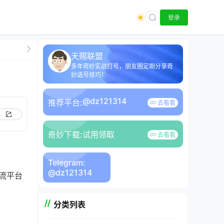
登录
天赐联盟
多年奇妙实战打号，朋友圈定期分享奇
妙选号技巧！
@dz121314
推荐平台:
去看看
奇妙下载:
试用领取
去看看
Telegram:
@dz121314
流平台
分类列表