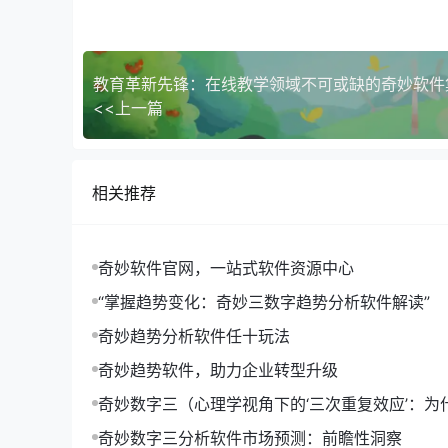
小李是一名软件爱好者，他加入了奇妙软件瞎子啊
许多志同道合的朋友，他们一起讨论编程问题，分
【案例二】解决工作中的难题
教育革新先锋：在线教学领域不可或缺的奇妙软件
<<上一篇
小王是一名设计师，在工作中遇到了一个棘手的难
的指导。通过交流，小王找到了解决问题的方法，
相关推荐
如何有效利用社区资源
为了更好地利用奇妙软件瞎子啊学习社区的资源，
奇妙软件官网，一站式软件资源中心
积极参与讨论
“掌握趋势变化：奇妙三数字趋势分析软件解读”
不要害怕提问，也不要害怕分享自己的见解。积极
奇妙趋势分析软件任十玩法
步。
奇妙趋势软件，助力企业转型升级
定期更新学习笔记
奇妙数字三（心理学视角下的‘三次重复效应’：为
形成记忆的关键）
奇妙数字三分析软件市场预测：前瞻性洞察
在学习过程中，定期更新学习笔记，不仅可以巩固