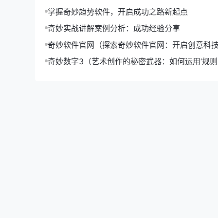
人。
掌握奇妙趋势软件，开启成功之路新起点
关注社区活动
奇妙实战讲解案例分析：成功经验分享
奇妙软件官网（探索奇妙软件官网：开启创意科
社区会定期举办各种活动，如线上讲座、线下聚会
奇妙数字3（艺术创作的秘密武器：如何运用‘规则-o
升作品魅力）