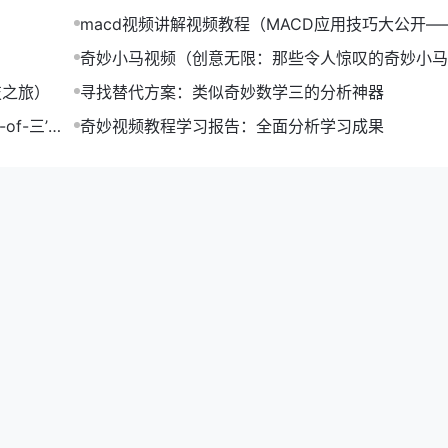
macd视频讲解视频教程（MACD应用技巧大公开—
视频教程）
奇妙小马视频（创意无限：那些令人惊叹的奇妙小马
合集）
技之旅）
寻找替代方案：类似奇妙数学三的分析神器
等。积极参与这些活动，可以让你结识更多朋友，拓展人脉。
f-三’提
奇妙视频教程学习报告：全面分析学习成果