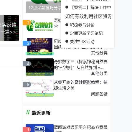
遇到了
【案例二】解决工作中的难题
12点采瓢技巧分享给大家
。
如何有效利用社区资源
奇妙实战讲解：理论与实践结
2
真实反馈
积极参与讨论
合
一篇>>
其他分类
定期更新学习笔记
设计师
奇妙软件（当然可以，以下是
关注社区活动
3
围绕“奇妙软件”主题展开的五
个）
其他分类
奇妙数字三（探索神秘自然界
4
的‘三’法则：从自然界到人类
社会的神奇规律）
其他分类
从零开始的奇妙摄影教程：捕
5
捉生活之美
问题答疑
不断进
最近更新
蓝图游戏娱乐平台招商方案最
助他
1