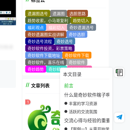
标签云
遗漏图选号
遗漏图
选胆思路
趋势收索，小马哥复利
趋势切入
福彩观点
福彩切入
奇妙遗漏选号
奇妙遗漏图实战讲解
奇妙选胆
奇妙选号流程
奇妙选号
到精通
奇妙软件投资，彩票策略
奇妙软件下载地址
奇妙软件下载
奇妙软件，喜乐在线
奇妙软件
奇妙趋势
奇妙精髓
奇妙技术站
本文目录
，有助
文章列表
前言
什么是奇妙软件瞎子啊学习社区
1
丰富的学习资源
活跃的交流氛围
交流心得与经验的重要性
【案例一】从零开始学习编程