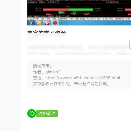
丰富的学习资源
在奇妙软件瞎子啊学习社区，你可以找到各类软件
的各个阶段，无论是初学者还是资深用户，都能在
活跃的交流氛围
版权声明：
作者：qimiao3
链接：https://www.qm5d.com/ask/3295.html
社区内成员之间的交流非常活跃。你可以在这里提
文章版权归作者所有，未经允许请勿转载。
于提高学习效率，让你更快地掌握软件技能。
交流心得与经验的重要性
在奇妙软件瞎子啊学习社区，交流心得与经验是提
奇妙软件
【案例一】从零开始学习编程