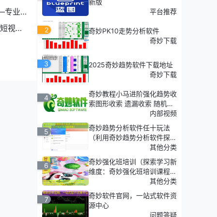
新版
—专业
平台推荐
短视频
2
奇妙PK10走势分析软件
奇妙下载
3
2025奇妙趋势软件下载地址
奇妙下载
奇妙教程小马进阶强化趋势收
4
索图形收索 遗漏收索 随机收
索
内部视频
奇妙趋势分析软件任十玩法
5
（利用奇妙趋势分析软件探
索'任十玩法'的深度策略）
其他分类
奇妙强化班培训（探索学习新
6
维度：奇妙强化班培训课程介
绍）
其他分类
奇妙软件官网，一站式软件资
7
源中心
问题答疑