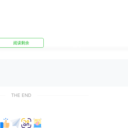
阅读剩余
 Social Sciences）是一款广泛应用于社会科学领域的统计分析软件。它具
面的各种需求。
据录入和管理功能，用户可以轻松地将数据录入到软件中，并进行相
THE END
转换和分析方法，如描述性统计、推断性统计、相关性分析等。
如柱状图、饼图、散点图等，直观地展示数据分析结果。