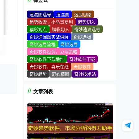
标签云
遗漏图选号
遗漏图
选胆思路
趋势收索，小马哥复利
趋势切入
福彩观点
福彩切入
奇妙遗漏选号
奇妙遗漏图实战讲解
奇妙选胆
奇妙选号流程
奇妙选号
奇妙软件投资，彩票策略
奇妙软件下载地址
奇妙软件下载
奇妙软件，喜乐在线
奇妙软件
奇妙趋势
奇妙精髓
奇妙技术站
有强大的
文章列表
应的管
1