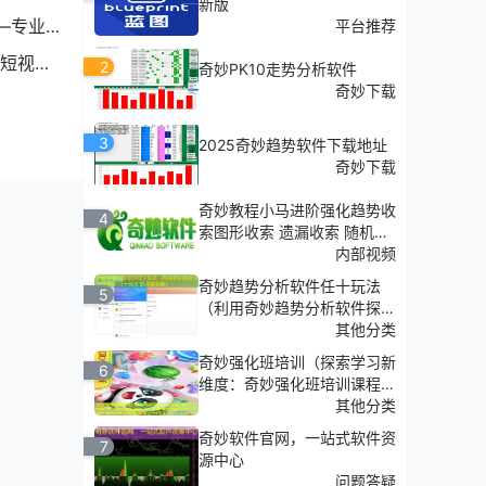
新版
—专业
平台推荐
短视频
2
奇妙PK10走势分析软件
奇妙下载
leau
3
2025奇妙趋势软件下载地址
奇妙下载
奇妙教程小马进阶强化趋势收
4
索图形收索 遗漏收索 随机收
索
内部视频
奇妙趋势分析软件任十玩法
5
（利用奇妙趋势分析软件探
索'任十玩法'的深度策略）
其他分类
奇妙强化班培训（探索学习新
6
维度：奇妙强化班培训课程介
绍）
其他分类
奇妙软件官网，一站式软件资
7
源中心
问题答疑