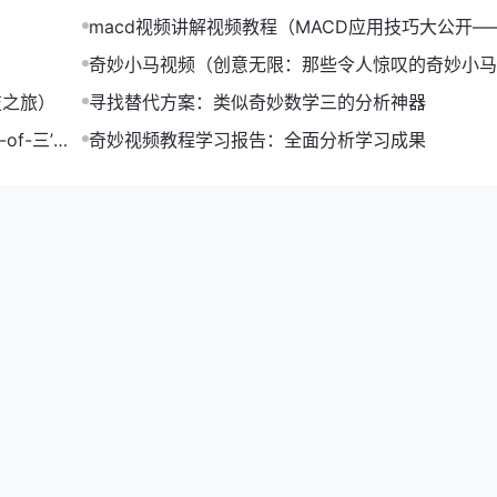
行改进或淘汰，提高整体销售业绩。
macd视频讲解视频教程（MACD应用技巧大公开—
况，制定差异化的营销策略。
视频教程）
品结构和提升了销售业绩。
奇妙小马视频（创意无限：那些令人惊叹的奇妙小马
合集）
技之旅）
寻找替代方案：类似奇妙数学三的分析神器
即使是非专业人士也能轻松进行数据分析。本文介绍了SPSS、Tab
f-三’提
奇妙视频教程学习报告：全面分析学习成果
定数据分析，为您的决策提供有力支持。