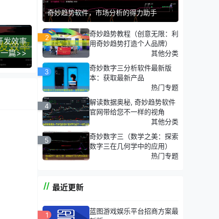
奇妙趋势软件，市场分析的得力助手
图表类
奇妙趋势教程（创意无限：利
2
开发效率
用奇妙趋势打造个人品牌）
一篇>>
其他分类
奇妙数字三分析软件最新版
3
本：获取最新产品
热门专题
解读数据奥秘, 奇妙趋势软件
4
官网带给您不一样的视角
其他分类
奇妙数字三（数学之美：探索
5
数字三在几何学中的应用）
热门专题
最近更新
蓝图游戏娱乐平台招商方案最
1