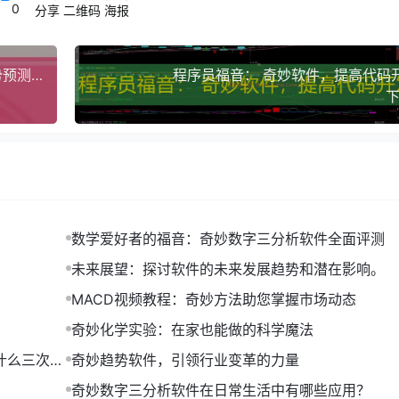
杂的数据转化为直观的图表，让用户轻松理解数据背后的故事。
0
分享
二维码
海报
如数据库、Excel、CSV等，用户可以轻松地将数据导入到软件中。
可视化图表，如地图、仪表盘、漏斗图等，用户可以根据需求选择合适的
奇妙趋势软件益达（“数据时代的导航者：奇妙趋势预测软件益达的应用与价值”）
程序员福音： 奇妙软件，提高代码
下
析，用户可以通过拖拽、筛选等操作，深入了解数据。
可以帮助用户将数据转化为洞察力，为决策提供支持。
L Server、Excel、SharePoint等，用户可以方便地集成数据。
可视化图表，如地图、仪表盘、报表等，用户可以根据需求定制图表。
，用户可以将数据分析结果分享给团队成员，共同探讨。
数学爱好者的福音：奇妙数字三分析软件全面评测
u】进行数据分析，发现以下问题：
未来展望：探讨软件的未来发展趋势和潜在影响。
为和浏览行为，发现用户在浏览一定页面后便流失，导致转化率低。
MACD视频教程：奇妙方法助您掌握市场动态
发现某些产品销售较好，而其他产品销售较差。
据，发现某些地区的销售情况较好，而其他地区销售较差。
奇妙化学实验：在家也能做的科学魔法
什么三次是
奇妙趋势软件，引领行业变革的力量
站进行优化，提高用户留存率。
奇妙数字三分析软件在日常生活中有哪些应用？