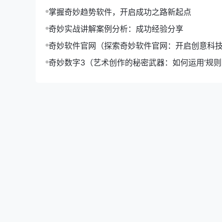
- **调整产品策略**：针对销售较差的产品，进
掌握奇妙趋势软件，开启成功之路新起点
- **地区差异化营销**：针对不同地区的销售情
通过数据分析，企业成功提高了转化率、优化了产
奇妙实战讲解案例分析：成功经验分享
总结：
奇妙软件官网（探索奇妙软件官网：开启创意科
数据分析so easy！只要掌握了合适的软件工具，
奇妙数字3（艺术创作的秘密武器：如何运用‘规则-o
和Power BI等奇妙软件，它们将帮助您轻松搞
升作品魅力）