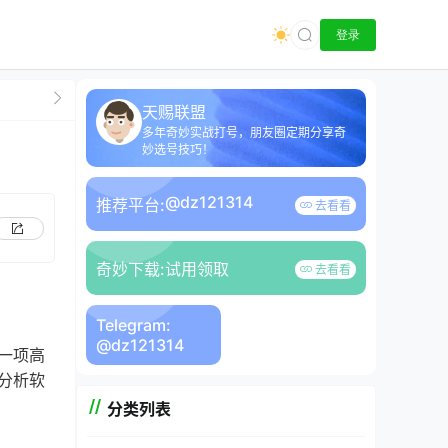
登录
天赐联盟
多年奇妙实战打号，朋友圈定期分享奇
妙选号技巧！
@dz121314
推荐平台:
去看看
奇妙下载:
试用领取
去看看
Telegram:
@dz121314
一项高
分析软
分类列表