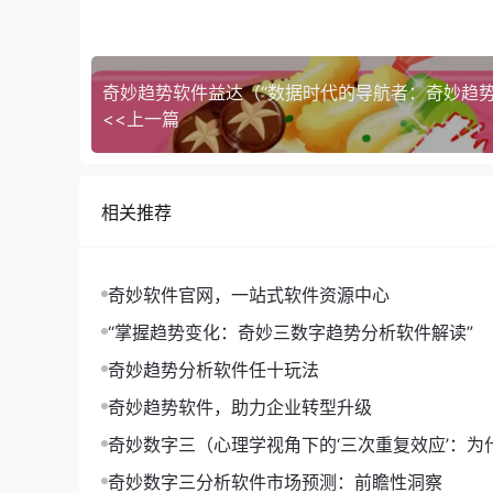
Tableau是一款可视化数据分析工具，它将复
- **数据连接**：Tableau支持多种数据源，
- **数据可视化**：Tableau提供丰富的
型。
<<上一篇
- **交互式分析**：Tableau支持交互式分
3. **Power BI**
Power BI是微软推出的一款商业智能工具，它
- **数据集成**：Power BI支持多种数据源，如SQ
相关推荐
- **数据可视化**：Power BI提供丰富的
- **协作分享**：Power BI支持团队协作
奇妙软件官网，一站式软件资源中心
三、案例分析
以一家电商企业为例，该企业通过使用【Tablea
“掌握趋势变化：奇妙三数字趋势分析软件解读”
- **用户流失率较高**：通过分析用户购买行
奇妙趋势分析软件任十玩法
- **产品销售不平衡**：分析产品销售数据，
- **地区差异明显**：分析不同地区的销售数
奇妙趋势软件，助力企业转型升级
针对以上问题，企业采取了以下措施：
奇妙数字三（心理学视角下的‘三次重复效应’：为
- **优化用户体验**：根据数据分析结果，对网
形成记忆的关键）
奇妙数字三分析软件市场预测：前瞻性洞察