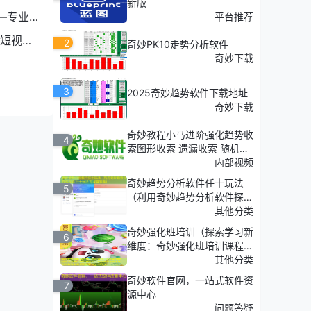
新版
—专业
平台推荐
短视频
2
奇妙PK10走势分析软件
奇妙下载
3
2025奇妙趋势软件下载地址
奇妙下载
奇妙教程小马进阶强化趋势收
4
索图形收索 遗漏收索 随机收
索
内部视频
奇妙趋势分析软件任十玩法
5
（利用奇妙趋势分析软件探
索'任十玩法'的深度策略）
其他分类
奇妙强化班培训（探索学习新
6
维度：奇妙强化班培训课程介
绍）
其他分类
奇妙软件官网，一站式软件资
7
源中心
问题答疑