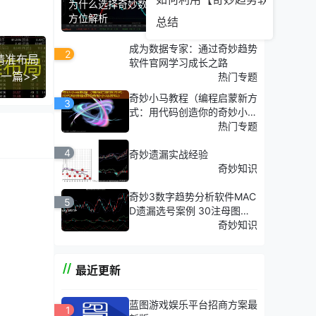
为什么选择奇妙数字三分析工具？——全
家据此
方位解析
总结
成为数据专家：通过奇妙趋势
2
精准布局
软件官网学习成长之路
一篇>>
热门专题
奇妙小马教程（编程启蒙新方
3
式：用代码创造你的奇妙小马
游戏）
热门专题
4
奇妙遗漏实战经验
奇妙知识
妙趋势
奇妙3数字趋势分析软件MAC
5
D遗漏选号案例 30注母图分
享
奇妙知识
最近更新
蓝图游戏娱乐平台招商方案最
1