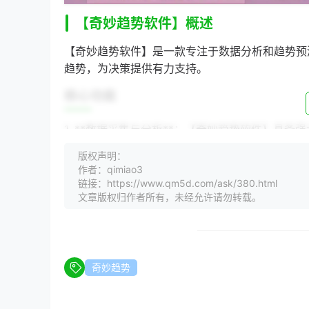
【奇妙趋势软件】概述
【奇妙趋势软件】是一款专注于数据分析和趋势预
趋势，为决策提供有力支持。
核心功能
1. **数据采集与分析**：【奇妙趋势软件】
2. **趋势预测**：基于历史数据和算法模型，
版权声明：
3. **可视化展示**：软件提供多种可视化图表
作者：qimiao3
链接：https://www.qm5d.com/ask/380.html
特点优势
文章版权归作者所有，未经允许请勿转载。
1. **智能算法**：【奇妙趋势软件】采用先进
2. **多渠道数据支持**：软件支持从多个渠道
3. **用户友好**：界面简洁，操作便捷，即使
奇妙趋势
案例分析