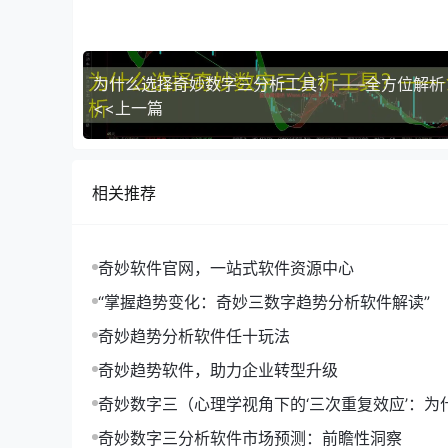
以某知名电商平台的销售数据为例，【奇妙趋势软
调整了库存和营销策略，最终实现了销售额的显著
如何利用【奇妙趋势软件】把握市场
为什么选择奇妙数字三分析工具？——全方位解析
<<上一篇
1. **明确分析目标**：在使用【奇妙趋势软
2. **选择合适的数据来源**：【奇妙趋势软
3. **深入分析结果**：对【奇妙趋势软件】的
4. **制定相应策略**：根据分析结果，制定相应
相关推荐
总结
奇妙软件官网，一站式软件资源中心
【奇妙趋势软件】凭借其强大的功能和独特的优势
软件】，我们可以更有效地分析数据，预测趋势，
“掌握趋势变化：奇妙三数字趋势分析软件解读”
奇妙趋势分析软件任十玩法
奇妙趋势软件，助力企业转型升级
奇妙数字三（心理学视角下的‘三次重复效应’：为
形成记忆的关键）
奇妙数字三分析软件市场预测：前瞻性洞察