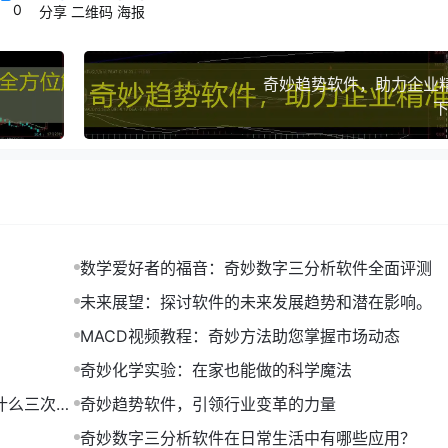
件】通过分析历史销售数据，预测了未来几个月的热销商品。商
0
分享
二维码
海报
增长。
趋势
奇妙趋势软件，助力企业
下
件】之前，首先要明确自己的分析目标，比如预测某产品的销售趋势。
件】支持多种数据来源，用户可以根据自己的需求选择合适的数据。
分析结果进行深入分析，挖掘其中的规律和趋势。
的营销策略或决策。
数学爱好者的福音：奇妙数字三分析软件全面评测
，已经成为许多企业和个人把握市场趋势的重要工具。通过【奇
从而在激烈的市场竞争中占据优势。
未来展望：探讨软件的未来发展趋势和潜在影响。
MACD视频教程：奇妙方法助您掌握市场动态
奇妙化学实验：在家也能做的科学魔法
什么三次是
奇妙趋势软件，引领行业变革的力量
奇妙数字三分析软件在日常生活中有哪些应用？