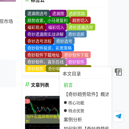
标签云
遗漏图选号
遗漏图
选胆思路
趋势收索，小马哥复利
趋势切入
现市场
福彩观点
福彩切入
奇妙遗漏选号
奇妙遗漏图实战讲解
奇妙选胆
奇妙选号流程
奇妙选号
奇妙软件投资，彩票策略
。
奇妙软件下载地址
奇妙软件下载
奇妙软件，喜乐在线
奇妙软件
奇妙趋势
奇妙精髓
奇妙技术站
本文目录
文章列表
前言
【奇妙趋势软件】概述
1
核心功能
特点优势
案例分析
如何利用【奇妙趋势软件】把握