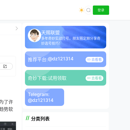
登录
天赐联盟
多年奇妙实战打号，朋友圈定期分享奇
妙选号技巧！
@dz121314
推荐平台:
去看看
奇妙下载:
试用领取
去看看
Telegram:
@dz121314
为了许
趋势软
分类列表