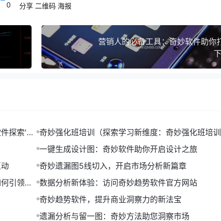
0
分享
二维码
海报
能等技术，提高数据挖掘和分析的准确性和效率。
营销人的必备工具：奇妙软件助你
下
作，共同构建一个涵盖数据采集、处理、分析、应用的生态系统
智能化、个性化的服务。
件探索'任
奇妙强化班培训（探索学习新维度：奇妙强化班培训
新潮流软件，其强大的功能和优势使其在各个领域都取得了显著
绍）
要作用，推动行业进步。
一键生成设计图：奇妙软件助你开启设计之旅
互动
奇妙遗漏图5线切入，开启市场分析新篇章
如何引领潮
数据分析新体验：访问奇妙趋势软件官方网站
奇妙趋势软件，提升商业洞察力的新法宝
遗漏分析与留一图：奇妙方法助您洞察市场