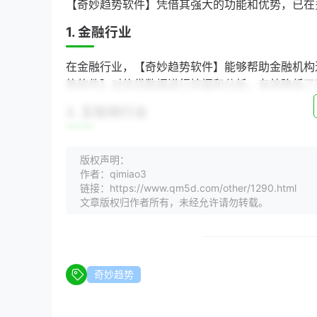
【奇妙趋势软件】凭借其强大的功能和优势，已在
1. 金融行业
在金融行业，【奇妙趋势软件】能够帮助金融机构
势软件】对信贷数据进行挖掘和分析，有效降低了
2. 互联网行业
互联网企业通过【奇妙趋势软件】对用户行为进行
版权声明：
势软件】对用户购物行为进行挖掘，实现了个性化
作者：qimiao3
链接：https://www.qm5d.com/other/1290.html
3. 制造业
文章版权归作者所有，未经允许请勿转载。
制造业企业通过【奇妙趋势软件】对生产数据进行
【奇妙趋势软件】对生产线数据进行挖掘，实现了
【奇妙趋势软件】的未来发展趋势
奇妙趋势
随着人工智能、大数据等技术的不断发展，【奇妙