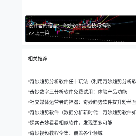
1. 深度学习与人工智能技术的融合
【奇妙趋势软件】将进一步整合深度学习、人工智
设计者的福音：奇妙软件实战技巧揭秘
2. 跨界合作与生态构建
<<上一篇
【奇妙趋势软件】将与其他行业、企业展开跨界合
3. 智能化与个性化
相关推荐
【奇妙趋势软件】将更加注重用户需求，提供更加
奇妙趋势分析软件任十玩法（利用奇妙趋势分析软
总之，【奇妙趋势软件】作为一款引领行业发展的
十玩法'的深度策略）
成果。在未来，【奇妙趋势软件】将继续发挥其重
奇妙数字三分析软件免费试用：体验产品功能
社交媒体运营者的神器：奇妙趋势软件提升粉丝
奇妙趋势软件（数据分析新时代：奇妙趋势软件
流）
探索奇妙看看相似软件，发现更多可能
奇妙视频教程全集：覆盖各个领域