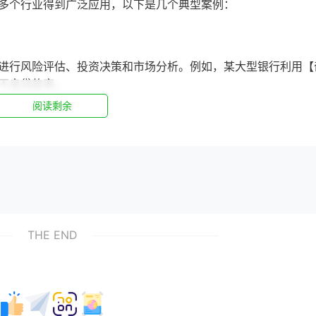
多个行业得到广泛应用，以下是几个典型案例：
进行风险评估、投资决策和市场分析。例如，某大型银行利用【
不良贷款率。
阅读剩余
分析，优化产品功能和用户体验。例如，某知名电商平台利用【
推荐，提升了用户满意度。
实时监控和分析，提高生产效率和质量。例如，某汽车制造企业
THE END
智能生产调度，降低了生产成本。
趋势软件】在未来将呈现以下发展趋势：