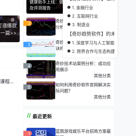
健康助手上线：健康管理类奇妙软件推荐
1. 金融行业
及评测报告
2. 互联网行业
奇妙数学算法驱动的智能趋势
2
3. 制造业
打造爆款
分析平台
一篇>>
问题答疑
【奇妙趋势软件】的未来发展趋
奇妙3D排列五：揭秘中奖秘
1. 深度学习与人工智能技术的融合
3
。
诀的神奇软件
2. 跨界合作与生态构建
其他分类
3. 智能化与个性化
奇妙技术站案例分析：成功应
4
用展示
其他分类
课程介
的应用
如何利用奇妙软件官网解决实
5
际问题？
其他分类
最近更新
蓝图游戏娱乐平台招商方案最
1