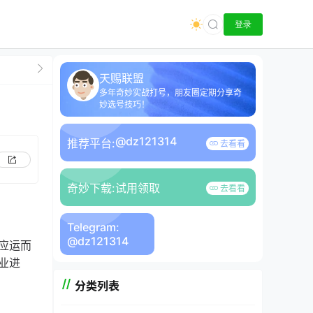
登录
天赐联盟
多年奇妙实战打号，朋友圈定期分享奇
妙选号技巧！
@dz121314
推荐平台:
去看看
奇妙下载:
试用领取
去看看
Telegram:
@dz121314
应运而
业进
分类列表