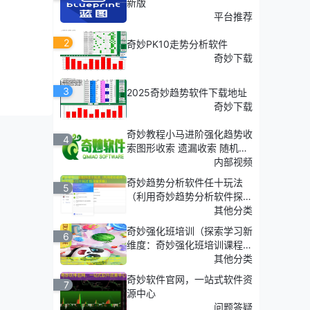
新版
平台推荐
2
奇妙PK10走势分析软件
奇妙下载
3
2025奇妙趋势软件下载地址
奇妙下载
奇妙教程小马进阶强化趋势收
4
索图形收索 遗漏收索 随机收
索
内部视频
奇妙趋势分析软件任十玩法
5
（利用奇妙趋势分析软件探
索'任十玩法'的深度策略）
其他分类
奇妙强化班培训（探索学习新
6
维度：奇妙强化班培训课程介
绍）
其他分类
奇妙软件官网，一站式软件资
7
源中心
问题答疑