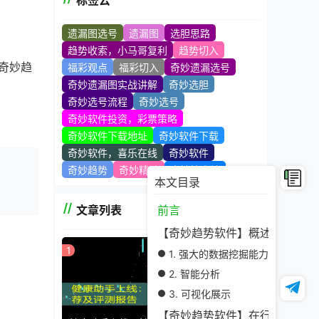
标签云
遗漏图选号
遗漏图
选胆思路
趋势收索，小马哥复利
趋势切入
奇妙趋
福彩观点
福彩切入
奇妙遗漏选号
奇妙遗漏图实战讲解
奇妙选胆
奇妙选号流程
奇妙选号
奇妙软件投资，彩票策略
奇妙软件下载地址
奇妙软件下载
奇妙趋
奇妙软件，喜乐在线
奇妙软件
奇妙趋势
奇妙精髓
奇妙技术站
本文目录
文章列表
前言
利用
【奇妙趋势软件】概述
1
1. 强大的数据挖掘能力
2. 智能分析
3. 可视化展示
【奇妙趋势软件】在行业中的应