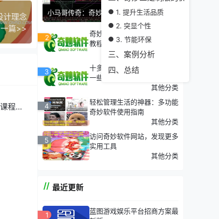
1. 提升生活品质
小马哥传奇：奇妙市场分析的领军人物
设计理念
2. 突显个性
一篇>>
奇妙趋势软件最新pk类视频
2
3. 节能环保
教程大全
内部视频
三、案例分析
十多年的老彩民关于数字采瓢
四、总结
3
一些个人观点
其他分类
轻松管理生活的神器：多功能
课程介
4
奇妙软件使用指南
其他分类
访问奇妙软件网站，发现更多
5
实用工具
其他分类
最近更新
蓝图游戏娱乐平台招商方案最
1