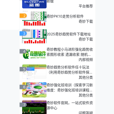
新版
平台推荐
2
奇妙PK10走势分析软件
奇妙下载
的专属
3
2025奇妙趋势软件下载地址
奇妙下载
奇妙教程小马进阶强化趋势收
4
索图形收索 遗漏收索 随机收
索
内部视频
奇妙趋势分析软件任十玩法
5
（利用奇妙趋势分析软件探
索'任十玩法'的深度策略）
其他分类
奇妙强化班培训（探索学习新
6
维度：奇妙强化班培训课程介
绍）
其他分类
奇妙软件官网，一站式软件资
7
源中心
问题答疑