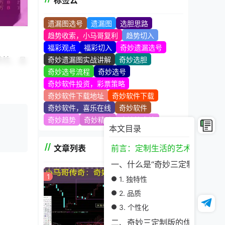
标签云
遗漏图选号
遗漏图
选胆思路
趋势收索，小马哥复利
趋势切入
福彩观点
福彩切入
奇妙遗漏选号
特性、品
奇妙遗漏图实战讲解
奇妙选胆
奇妙选号流程
奇妙选号
奇妙软件投资，彩票策略
奇妙软件下载地址
奇妙软件下载
奇妙软件，喜乐在线
奇妙软件
都展现
奇妙趋势
奇妙精髓
奇妙技术站
本文目录
文章列表
前言：定制生活的艺术
一、什么是“奇妙三定制版”
。
1
1. 独特性
2. 品质
3. 个性化
二、奇妙三定制版的优势