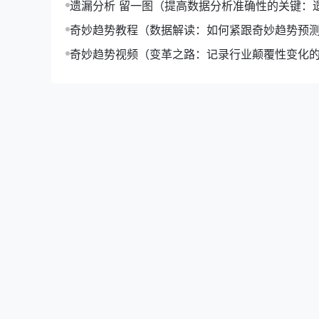
遗漏分析 留一图（提高数据分析准确性的关键：
留一图应用）
奇妙趋势教程（数据解读：如何紧跟奇妙趋势预
3. 个性化
化）
奇妙趋势视频（变革之路：记录行业颠覆性变化
视频集锦）
【个性化】是“奇妙三定制版”的特色。客户可以
产品。
二、奇妙三定制版的优势
“奇妙三定制版”不仅仅是一款产品，更是一种生
1. 提升生活品质
【提升生活品质】“奇妙三定制版”让您的家居生
2. 突显个性
【突显个性】每一件“奇妙三定制版”都是独一无
3. 节能环保