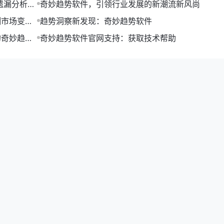
遗漏分析及
奇妙趋势软件，引领行业发展的新潮流新风尚
测市场变
趋势洞察新发现：奇妙趋势软件
的奇妙趋势
奇妙趋势软件官网支持：获取技术帮助
根据自己的喜好，选择不同的颜色、图案和功能，打造出属于自己
活态度。以下是它的几大优势：
活更加精致，让您在繁忙的生活中感受到一丝宁静与舒适。
二的，它代表着您的品味和个性，让您在人群中脱颖而出。