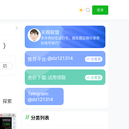
登录
天赐联盟
多年奇妙实战打号，朋友圈定期分享奇
妙选号技巧！
。）
@dz121314
推荐平台:
去看看
奇妙下载:
试用领取
去看看
Telegram:
@dz121314
，探索
分类列表