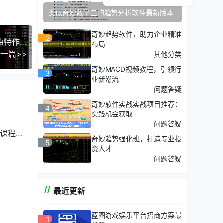
健的收
类似奇妙数学三的趋势分析软件最新版本
奇妙趋势软件，助力企业精准
2
奇妙数字3（数学之美：揭秘数字三在几何学中的独特作用）
布局
一篇>>
其他分类
奇妙MACD视频教程，引领行
3
业新潮流
问题答疑
奇妙软件实战实战项目推荐：
4
实践机会获取
问题答疑
课程介
奇妙趋势强化班，打造专业投
5
资人才
问题答疑
最近更新
蓝图游戏娱乐平台招商方案最
1