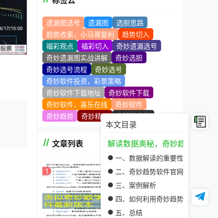
标签云
遗漏图选号
遗漏图
选胆思路
趋势收索，小马哥复利
趋势切入
福彩观点
福彩切入
奇妙遗漏选号
奇妙遗漏图实战讲解
奇妙选胆
奇妙选号流程
奇妙选号
奇妙软件投资，彩票策略
奇妙软件下载地址
奇妙软件下载
奇妙软件，喜乐在线
奇妙软件
奇妙趋势
奇妙精髓
奇妙技术站
本文目录
文章列表
解读数据奥秘，奇妙趋势软件官
一、数据解读的重要性
1
二、奇妙趋势软件官网的独特之处
三、案例解析
关注度
四、如何利用奇妙趋势软件官网解
五、总结