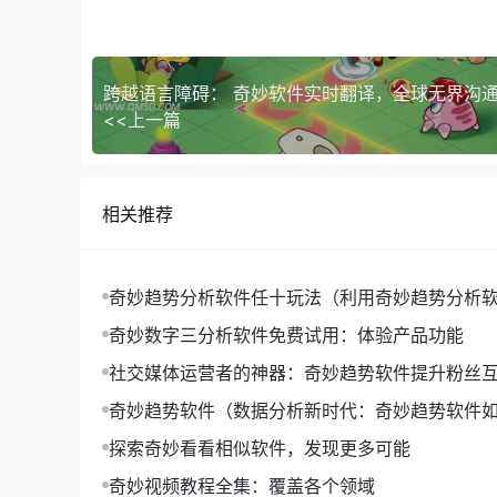
某金融机构通过【奇妙趋势软件官网】分析金融市
益。
跨越语言障碍： 奇妙软件实时翻译，全球无界沟
四、如何利用奇妙趋势软件官网解读数据
<<上一篇
1. **明确分析目标**：在开始分析之前，首先
2. **选择合适的数据源**：根据分析目标，选
3. **运用数据分析方法**：根据数据源的特点
相关推荐
4. **解读数据结果**：对分析结果进行解读，提
奇妙趋势分析软件任十玩法（利用奇妙趋势分析软
十玩法'的深度策略）
奇妙数字三分析软件免费试用：体验产品功能
社交媒体运营者的神器：奇妙趋势软件提升粉丝
奇妙趋势软件（数据分析新时代：奇妙趋势软件
流）
探索奇妙看看相似软件，发现更多可能
奇妙视频教程全集：覆盖各个领域