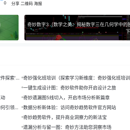
0
分享
二维码
海报
场数据，预测市场走势，提前布局，规避了潜在风险，实现了稳
通
奥秘
下
要明确分析的目标，例如：了解市场趋势、分析用户行为等。
择合适的数据源，如：市场数据、用户数据等。
，选择合适的数据分析方法，如：统计分析、数据挖掘等。
炼有价值的信息。
件探索'任
奇妙强化班培训（探索学习新维度：奇妙强化班培训
绍）
一键生成设计图：奇妙软件助你开启设计之旅
互动
奇妙遗漏图5线切入，开启市场分析新篇章
如何引领潮
数据分析新体验：访问奇妙趋势软件官方网站
奇妙趋势软件，提升商业洞察力的新法宝
遗漏分析与留一图：奇妙方法助您洞察市场