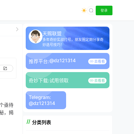
登录
天赐联盟
多年奇妙实战打号，朋友圈定期分享奇
妙选号技巧！
@dz121314
推荐平台:
去看看
奇妙下载:
试用领取
去看看
Telegram:
@dz121314
个亟待
秘，揭
分类列表