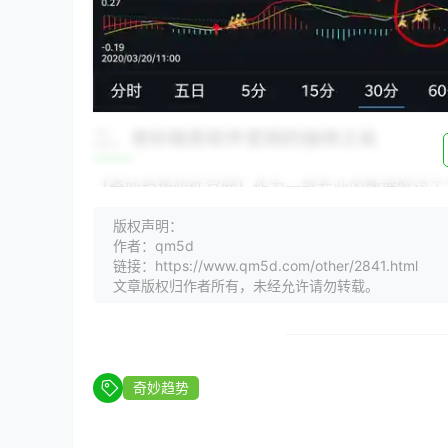
二、奇妙趋势软件官网的独特之处
【奇妙趋势软件官网】作为一款专业的数据解读工
- **界面友好**：简洁明了的界面设计，让用户
版权声明：
- **功能强大**：涵盖多种数据分析方法，满足
作者：qm5d
- **实时更新**：数据来源广泛，实时更新，确
链接：https://www.qm5d.com/other/2841.html
文章版权归作者所有，未经允许请勿转载。
三、案例解析
**案例一：电商行业**
某电商平台利用【奇妙趋势软件官网】分析用户购
奇妙趋势
较高。据此，平台调整了商品推荐策略，提高了用
**案例二：金融行业**