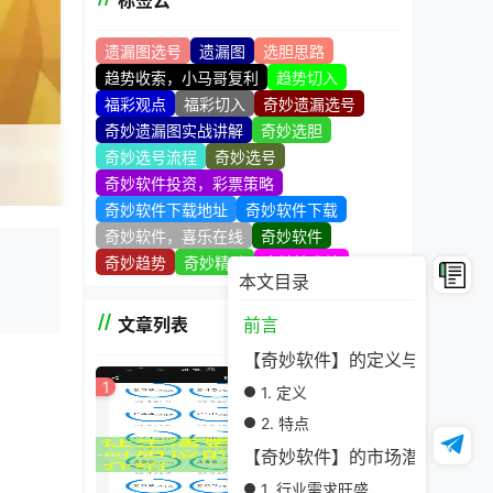
标签云
遗漏图选号
遗漏图
选胆思路
趋势收索，小马哥复利
趋势切入
福彩观点
福彩切入
奇妙遗漏选号
奇妙遗漏图实战讲解
奇妙选胆
奇妙选号流程
奇妙选号
奇妙软件投资，彩票策略
奇妙软件下载地址
奇妙软件下载
奇妙软件，喜乐在线
奇妙软件
奇妙趋势
奇妙精髓
奇妙技术站
本文目录
文章列表
前言
【奇妙软件】的定义与特点
1
1. 定义
2. 特点
【奇妙软件】的市场潜力
1. 行业需求旺盛