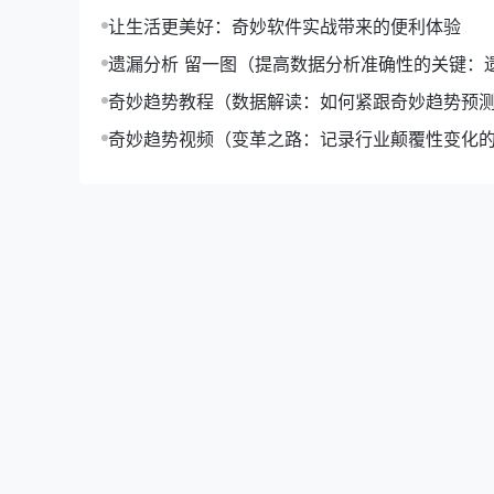
让生活更美好：奇妙软件实战带来的便利体验
遗漏分析 留一图（提高数据分析准确性的关键：
留一图应用）
奇妙趋势教程（数据解读：如何紧跟奇妙趋势预
化）
奇妙趋势视频（变革之路：记录行业颠覆性变化
视频集锦）
【奇妙软件】具有以下显著特点：
智能化：通过人工智能、大数据等技术，实现
跨界融合：将不同领域的知识和技术融合，创
生态化：构建完善的生态系统，实现资源共享
【奇妙软件】的市场潜力
1. 行业需求旺盛