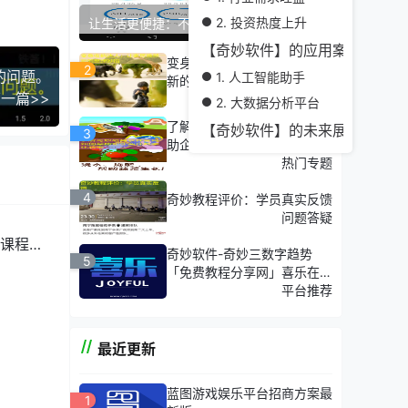
2. 投资热度上升
让生活更便捷：不可思议的奇妙软件介绍
【奇妙软件】的应用案例
变身收纳达人：让家居焕然一
2
的问题。
1. 人工智能助手
新的整理妙招
一篇>>
热门专题
2. 大数据分析平台
了解奇妙趋势软件官网如何帮
【奇妙软件】的未来展望
3
助企业实现数字化转型
热门专题
4
奇妙教程评价：学员真实反馈
问题答疑
课程介
奇妙软件-奇妙三数字趋势
5
「免费教程分享网」喜乐在
线-奇妙怎么盈利
平台推荐
最近更新
蓝图游戏娱乐平台招商方案最
1