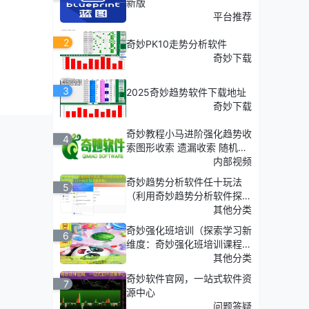
新版
平台推荐
2
奇妙PK10走势分析软件
奇妙下载
3
2025奇妙趋势软件下载地址
奇妙下载
奇妙教程小马进阶强化趋势收
4
索图形收索 遗漏收索 随机收
索
内部视频
奇妙趋势分析软件任十玩法
5
（利用奇妙趋势分析软件探
索'任十玩法'的深度策略）
其他分类
奇妙强化班培训（探索学习新
6
维度：奇妙强化班培训课程介
绍）
其他分类
奇妙软件官网，一站式软件资
7
源中心
问题答疑