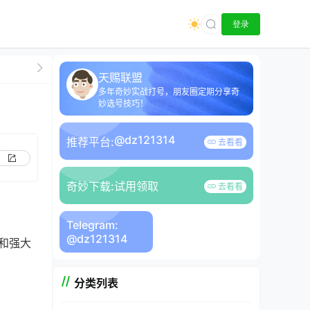
登录
天赐联盟
多年奇妙实战打号，朋友圈定期分享奇
妙选号技巧！
@dz121314
推荐平台:
去看看
奇妙下载:
试用领取
去看看
Telegram:
@dz121314
和强大
分类列表