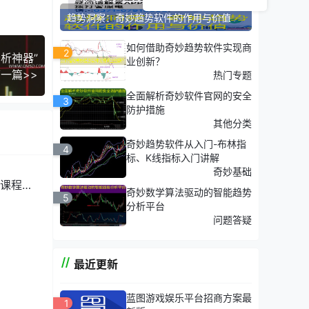
趋势洞察：奇妙趋势软件的作用与价值
如何借助奇妙趋势软件实现商
2
析神器”
业创新？
一篇>>
热门专题
全面解析奇妙软件官网的安全
3
防护措施
其他分类
奇妙趋势软件从入门-布林指
4
标、K线指标入门讲解
奇妙基础
课程介
奇妙数学算法驱动的智能趋势
5
分析平台
问题答疑
最近更新
蓝图游戏娱乐平台招商方案最
1