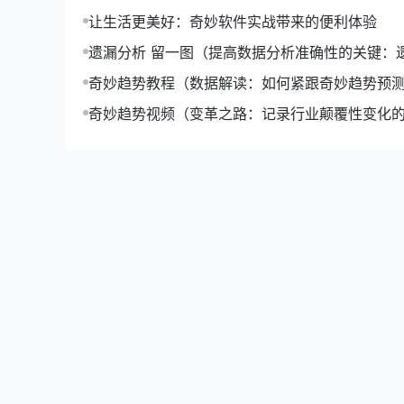
让生活更美好：奇妙软件实战带来的便利体验
遗漏分析 留一图（提高数据分析准确性的关键：
留一图应用）
奇妙趋势教程（数据解读：如何紧跟奇妙趋势预
化）
奇妙趋势视频（变革之路：记录行业颠覆性变化
视频集锦）
【奇妙软件瞎子啊】下载：随时随地
“奇妙软件瞎子啊”是一款专注于视频观看的软件
们就来详细了解一下这款软件的下载和功能。
一、下载与安装
**1. 下载途径：**
用户可以通过以下途径下载“奇妙软件瞎子啊”：