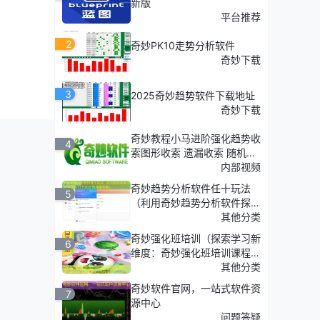
新版
平台推荐
2
奇妙PK10走势分析软件
奇妙下载
3
2025奇妙趋势软件下载地址
奇妙下载
奇妙教程小马进阶强化趋势收
4
索图形收索 遗漏收索 随机收
索
内部视频
奇妙趋势分析软件任十玩法
5
（利用奇妙趋势分析软件探
面，我
索'任十玩法'的深度策略）
其他分类
奇妙强化班培训（探索学习新
6
维度：奇妙强化班培训课程介
绍）
其他分类
奇妙软件官网，一站式软件资
7
源中心
问题答疑