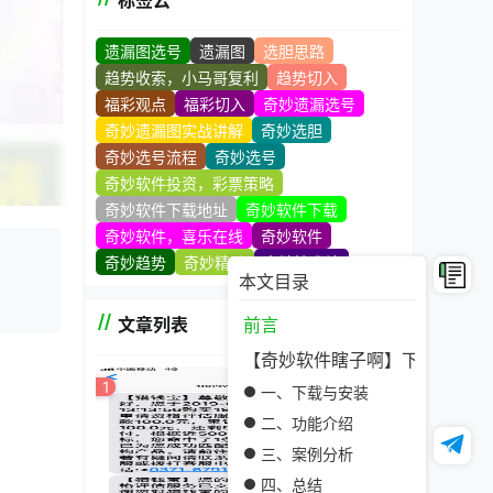
标签云
遗漏图选号
遗漏图
选胆思路
趋势收索，小马哥复利
趋势切入
福彩观点
福彩切入
奇妙遗漏选号
奇妙遗漏图实战讲解
奇妙选胆
奇妙选号流程
奇妙选号
奇妙软件投资，彩票策略
奇妙软件下载地址
奇妙软件下载
奇妙软件，喜乐在线
奇妙软件
奇妙趋势
奇妙精髓
奇妙技术站
本文目录
文章列表
前言
时随地
【奇妙软件瞎子啊】下载：随时
我们的
1
一、下载与安装
二、功能介绍
三、案例分析
四、总结