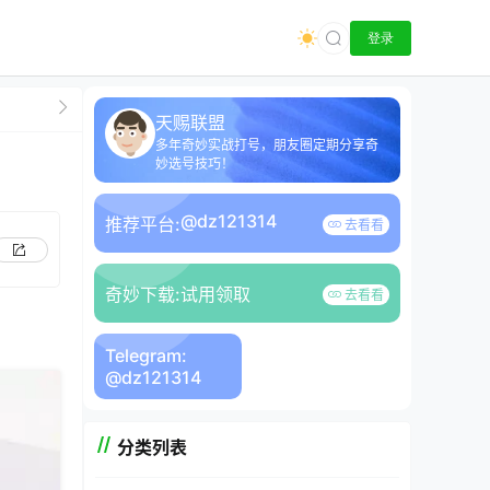
登录
天赐联盟
多年奇妙实战打号，朋友圈定期分享奇
妙选号技巧！
@dz121314
推荐平台:
去看看
奇妙下载:
试用领取
去看看
Telegram:
@dz121314
分类列表