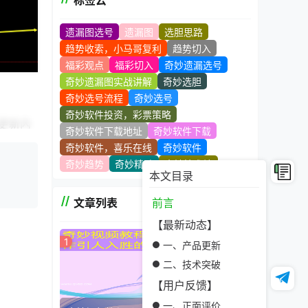
标签云
遗漏图选号
遗漏图
选胆思路
趋势收索，小马哥复利
趋势切入
福彩观点
福彩切入
奇妙遗漏选号
奇妙遗漏图实战讲解
奇妙选胆
奇妙选号流程
奇妙选号
奇妙软件投资，彩票策略
更新内
奇妙软件下载地址
奇妙软件下载
奇妙软件，喜乐在线
奇妙软件
奇妙趋势
奇妙精髓
奇妙技术站
本文目录
文章列表
前言
【最新动态】
1
一、产品更新
二、技术突破
【用户反馈】
一、正面评价