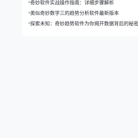
奇妙软件实战操作指南：详细步骤解析
【用户反馈】
类似奇妙数学三的趋势分析软件最新版本
探索未知：奇妙趋势软件为你揭开数据背后的秘
一、正面评价
许多用户对奇妙三数字官网的更新表示满意，以下
“新版本的界面设计非常人性化，操作起来很方便。
“数据分析模块功能强大，让我对数据有了更深入的
二、改进建议
虽然用户对奇妙三数字官网的更新给予了高度评价
“希望增加更多个性化设置，满足不同用户的需求。
“在使用过程中，有时会出现卡顿现象，希望优化系
【未来展望】
奇妙三数字官网将继续秉承创新精神，不断提升产
产品创新
：不断优化现有产品，开发更多具有