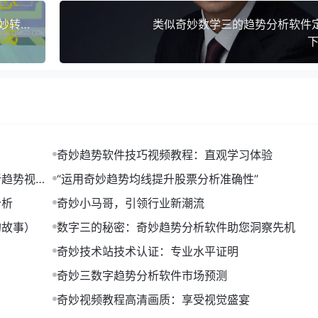
奇妙实战讲解（设计思维训练：从理论到实践的奇妙转变）
类似奇妙数学三的趋势分析软件
下
奇妙趋势软件技巧视频教程：直观学习体验
新趋势视频
“运用奇妙趋势均线提升股票分析准确性”
分析
奇妙小马哥，引领行业新潮流
的故事）
数字三的秘密：奇妙趋势分析软件助您洞察先机
奇妙技术站技术认证：专业水平证明
，以下为具体案例：
奇妙三数字趋势分析软件市场预测
快速处理和分析，提高了数据处理效率。
奇妙视频教程高清画质：享受视觉盛宴
和备份，确保了数据的安全性和可靠性。