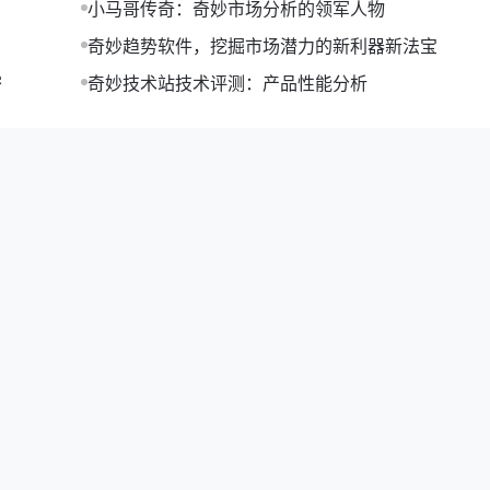
小马哥传奇：奇妙市场分析的领军人物
奇妙趋势软件，挖掘市场潜力的新利器新法宝
密
奇妙技术站技术评测：产品性能分析
是部分用户反馈：
”
了解。”
，但仍有一些改进建议：
”
统性能。”
品品质，为广大用户提供更加优质的服务。以下是未来发展规划
竞争力的新功能。