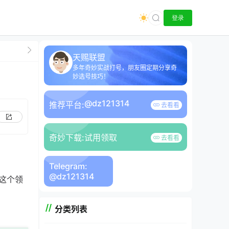
登录
天赐联盟
多年奇妙实战打号，朋友圈定期分享奇
妙选号技巧！
@dz121314
推荐平台:
去看看
奇妙下载:
试用领取
去看看
Telegram:
@dz121314
这个领
分类列表