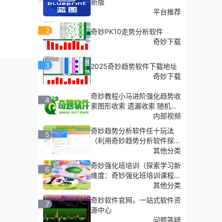
新版
平台推荐
2
奇妙PK10走势分析软件
奇妙下载
3
2025奇妙趋势软件下载地址
奇妙下载
奇妙教程小马进阶强化趋势收
4
索图形收索 遗漏收索 随机收
索
内部视频
奇妙趋势分析软件任十玩法
5
（利用奇妙趋势分析软件探
索'任十玩法'的深度策略）
其他分类
奇妙强化班培训（探索学习新
6
维度：奇妙强化班培训课程介
绍）
其他分类
奇妙软件官网，一站式软件资
7
：
源中心
问题答疑