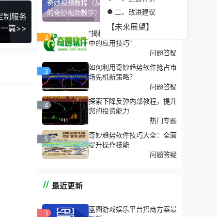
奇妙视频教程（从零开始：制作引人入胜
二、改进建议
的奇妙视频教学）
定制服务
【未来展望】
一篇>>
“揭秘：奇妙趋势均线在交易
2
中的应用技巧”
问题答疑
如何利用奇妙趋势软件抢占市
3
场先机新策略？
问题答疑
探索下降反弹内部教程，提升
4
您的投资能力
热门专题
奇妙趋势软件技巧大全：全面
5
提升操作技能
问题答疑
最近更新
蓝图游戏娱乐平台招商方案最
1