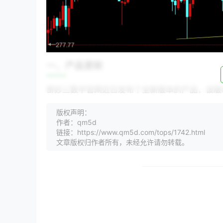
一、产品更新
奇妙三数字官网近日发布了全新版本的产品，该版
容：
版权声明：
界面优化
：采用了更加现代的设计风格，使得
作者：qm5d
功能增强
：新增了数据分析模块，帮助用户更
链接：https://www.qm5d.com/tops/1742.html
性能提升
：系统运行速度更快，响应时间缩短
文章版权归作者所有，未经允许请勿转载。
二、技术突破