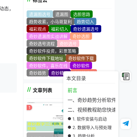
标签云
动态，
遗漏图选号
遗漏图
选胆思路
趋势收索，小马哥复利
趋势切入
福彩观点
福彩切入
奇妙遗漏选号
奇妙遗漏图实战讲解
奇妙选胆
奇妙选号流程
奇妙选号
奇妙软件投资，彩票策略
奇妙软件下载地址
奇妙软件下载
奇妙软件，喜乐在线
奇妙软件
奇妙趋势
奇妙精髓
奇妙技术站
本文目录
文章列表
前言
理，如清
一、奇妙趋势分析软件简介
1
二、视频教程助您快速上手
1. 软件安装与启动
2. 数据导入与预处理
势、周
3. 趋势分析