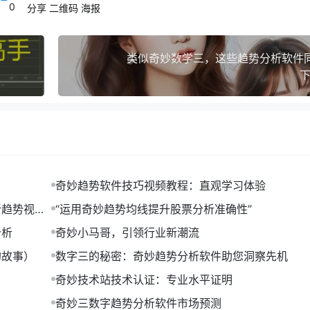
0
分享
二维码
海报
类似奇妙数学三，这些趋势分析软件
、柱状图、饼图等。您可以根据需求选择合适的图表类型，将分
下
分析软件的应用：
购买数据，发现某个产品在特定时间段内的销量异常增长。经过深入
制定促销策略提供了有力支持。
奇妙趋势软件技巧视频教程：直观学习体验
营业数据，发现午餐时段的客流量明显高于其他时段。针对这一趋势
新趋势视频
“运用奇妙趋势均线提升股票分析准确性”
分析
奇妙小马哥，引领行业新潮流
的故事）
数字三的秘密：奇妙趋势分析软件助您洞察先机
件有了初步的了解。这款软件可以帮助您轻松应对市场挑战，为
奇妙技术站技术认证：专业水平证明
会给您带来意想不到的收获！
奇妙三数字趋势分析软件市场预测