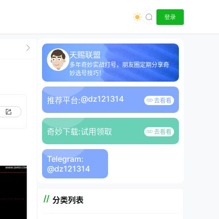
登录
天赐联盟
多年奇妙实战打号，朋友圈定期分享奇
妙选号技巧！
@dz121314
推荐平台:
去看看
奇妙下载:
试用领取
去看看
Telegram:
@dz121314
分类列表