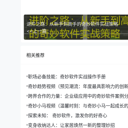
4. 可视化展示
进阶之路：从新手到高手的奇妙软件实战策略
奇妙趋势分析软件提供多种可视化图表，如折线图
<<上一篇
直观地展示出来。
5. 案例分析
相关推荐
以下是一些案例分析，帮助您更好地理解奇妙趋势
* **案例分析一**：某电商企业通过分析用户
发现该产品在促销活动期间销量大幅提升，为企业
职场必备技能：奇妙软件实战操作手册
* **案例分析二**：某餐饮企业通过分析门店
奇妙趋势视频（预见潮流：年度最具影响力的创
调整了员工排班和菜单，提高了餐厅的营业额。
分享）
跨界合作的力量：企业级应用中的奇妙软件案例
三、总结
奇妙小马视频（温馨时刻：与奇妙小马一起成长
通过以上视频教程，相信您已经对奇妙趋势分析软
探索未知： 奇妙软件，激发你的好奇心
策提供有力支持。赶快下载并尝试使用吧，相信它
变身收纳达人：让家居焕然一新的整理妙招