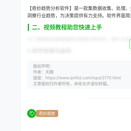
【奇妙趋势分析软件】是一款集数据收集、处理、
洞察行业趋势，为决策提供有力支持。软件界面简
二、视频教程助您快速上手
为了帮助您快速掌握奇妙趋势分析软件，我们为您
1. 软件安装与启动
首先，您需要在官方网站下载并安装奇妙趋势分析
版权声明：
作者：天赐
2. 数据导入与预处理
链接：https://www.qm5d.com/tops/2170.html
文章版权归作者所有，未经允许请勿转载。
打开软件后，您可以导入所需的数据。软件支持多种
洗、筛选等，以确保数据质量。
3. 趋势分析
奇妙趋势
【趋势分析】是奇妙趋势分析软件的核心功能。通
期性趋势等。