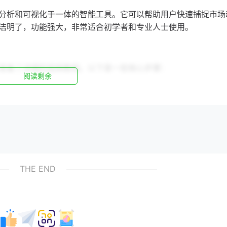
分析和可视化于一体的智能工具。它可以帮助用户快速捕捉市场
洁明了，功能强大，非常适合初学者和专业人士使用。
准备了详细的视频教程。以下是一些核心步骤：
阅读剩余
软件。安装完成后，双击图标启动软件。
数据格式，如CSV、Excel等。导入数据后，进行简单的预处
THE END
过设置相关参数，软件可以帮助您分析数据中的趋势，如增长趋