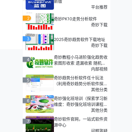
新版
平台推荐
2
奇妙PK10走势分析软件
奇妙下载
3
2025奇妙趋势软件下载地址
奇妙下载
奇妙教程小马进阶强化趋势收
4
索图形收索 遗漏收索 随机收
索
内部视频
奇妙趋势分析软件任十玩法
5
（利用奇妙趋势分析软件探
索'任十玩法'的深度策略）
其他分类
奇妙强化班培训（探索学习新
6
维度：奇妙强化班培训课程介
绍）
其他分类
奇妙软件官网，一站式软件资
7
源中心
问题答疑