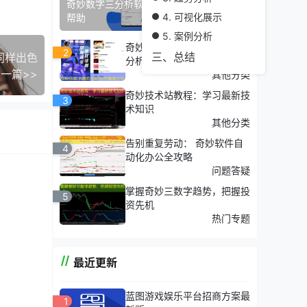
奇妙数字三分析软件技术支持：获取专业
4. 可视化展示
帮助
5. 案例分析
奇妙三数字趋势分析软件案例
2
三、总结
同样出色
析结果
分析
一篇>>
其他分类
奇妙技术站教程：学习最新技
3
术知识
其他分类
告别重复劳动： 奇妙软件自
4
动化办公全攻略
分析，
问题答疑
掌握奇妙三数字趋势，把握投
，企业
5
资先机
热门专题
最近更新
您的决
蓝图游戏娱乐平台招商方案最
1