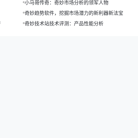
小马哥传奇：奇妙市场分析的领军人物
奇妙趋势软件，挖掘市场潜力的新利器新法宝
密
奇妙技术站技术评测：产品性能分析
这包括股价的支撑位、成交量变化、技术指标等。
投资策略。例如，可以设置止损位，以控制风险。
出现大幅下跌。然而，随着各国政府采取刺激措施，以及疫苗研发