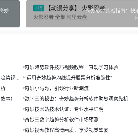
奇妙趋势分析软件讲课视频（数据分析新境界——奇妙趋势分析软件实战讲课视频分享）
奇妙软件实战指南：快
的重要因素。当一家公司发布业绩报告，超出市场预期时，可能
下
段。可以通过技术分析、基本面分析等方法来识别市场趋势。
奇妙趋势软件技巧视频教程：直观学习体验
新趋势视频
“运用奇妙趋势均线提升股票分析准确性”
分析
奇妙小马哥，引领行业新潮流
的故事）
数字三的秘密：奇妙趋势分析软件助您洞察先机
奇妙技术站技术认证：专业水平证明
奇妙三数字趋势分析软件市场预测
奇妙视频教程高清画质：享受视觉盛宴