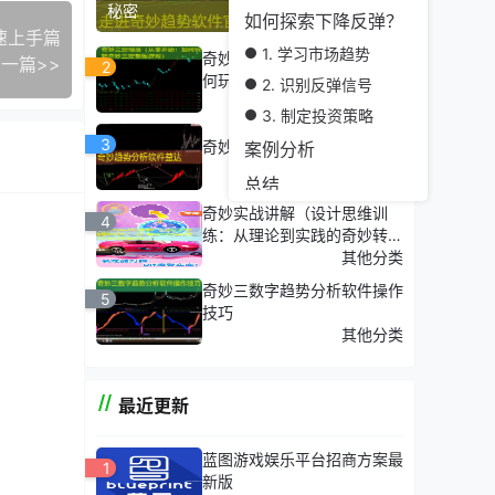
秘密
如何探索下降反弹？
速上手篇
1. 学习市场趋势
奇妙三定制版（从零开始：如
会推动
一篇>>
2
何玩转奇妙三定制版游戏）
2. 识别反弹信号
其他分类
3. 制定投资策略
3
奇妙趋势分析软件益达
案例分析
热门专题
总结
奇妙实战讲解（设计思维训
4
练：从理论到实践的奇妙转
变）
其他分类
奇妙三数字趋势分析软件操作
5
技巧
其他分类
最近更新
蓝图游戏娱乐平台招商方案最
1
新版