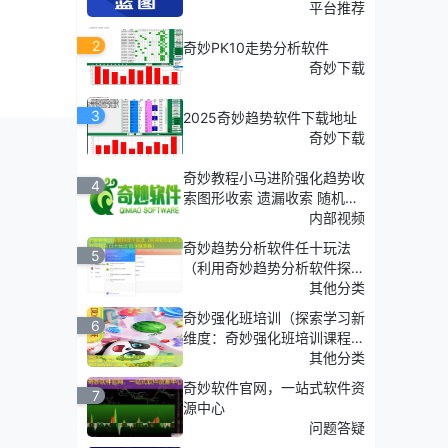
平台推荐
2
奇妙PK10走势分析软件
奇妙下载
3
2025奇妙趋势软件下载地址
奇妙下载
奇妙教程小马进阶强化趋势收
4
索图形收索 遗漏收索 随机收
索
内部视频
奇妙趋势分析软件任十玩法
5
（利用奇妙趋势分析软件探
索'任十玩法'的深度策略）
其他分类
奇妙强化班培训（探索学习新
6
维度：奇妙强化班培训课程介
绍）
其他分类
奇妙软件官网，一站式软件资
7
源中心
问题答疑
取得进