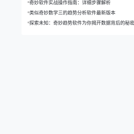
奇妙软件实战操作指南：详细步骤解析
类似奇妙数学三的趋势分析软件最新版本
探索未知：奇妙趋势软件为你揭开数据背后的秘
当市场出现下降趋势时，投资者应关注反弹信号。
3. 制定投资策略
根据市场趋势和反弹信号，投资者可以制定相应的
案例分析
以2020年新冠疫情为例，全球股市在疫情初期