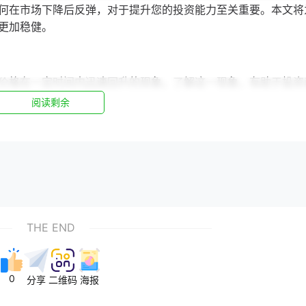
何在市场下降后反弹，对于提升您的投资能力至关重要。本文将
更加稳健。
价格在一定时间内迅速回升的现象。了解这一现象，有助于投资
阅读剩余
悲观时，投资者可能会抛售股票，导致股价下跌。然而，一旦市
。
THE END
也会对市场产生影响。例如，当央行降低利率时，可能会刺激经
0
分享
二维码
海报