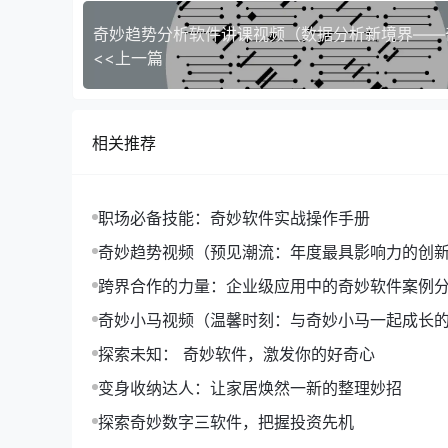
3. 公司基本面
公司基本面，如业绩、盈利能力等，也是影响股价
<<上一篇
股价反弹。
如何探索下降反弹？
相关推荐
1. 学习市场趋势
投资者应关注市场趋势，了解市场何时处于下降阶
职场必备技能：奇妙软件实战操作手册
2. 识别反弹信号
奇妙趋势视频（预见潮流：年度最具影响力的创
分享）
跨界合作的力量：企业级应用中的奇妙软件案例
奇妙小马视频（温馨时刻：与奇妙小马一起成长
探索未知： 奇妙软件，激发你的好奇心
变身收纳达人：让家居焕然一新的整理妙招
探索奇妙数字三软件，把握投资先机