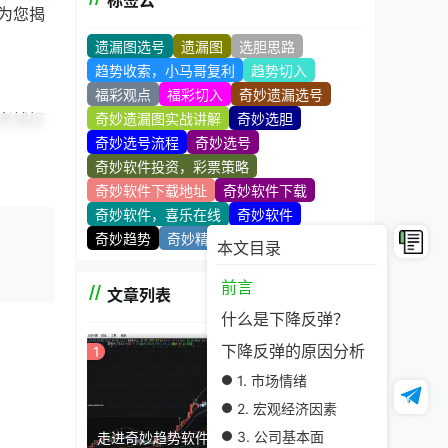
标签云
为您揭
遗漏图选号
遗漏图
选胆思路
趋势收索，小马哥复利
趋势切入
福彩观点
福彩切入
奇妙遗漏选号
者捕捉
奇妙遗漏图实战讲解
奇妙选胆
奇妙选号流程
奇妙选号
奇妙软件投资，彩票策略
奇妙软件下载地址
奇妙软件下载
奇妙软件，喜乐在线
奇妙软件
奇妙趋势
奇妙精髓
奇妙技术站
本文目录
场情绪
前言
文章列表
什么是下降反弹？
下降反弹的原因分析
1
1. 市场情绪
济增
2. 宏观经济因素
3. 公司基本面
走进奇妙趋势软件官网, 探索数据背后的