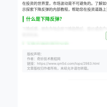
在投资的世界里，市场波动是不可避免的。了解如
示探索下降反弹的内部教程，帮助您在投资道路上
什么是下降反弹？
下降反弹，即在市场出现下跌趋势后，股价或资产
投资机会。
下降反弹的原因分析
1. 市场情绪
版权声明：
作者：奇妙技术教程网
链接：https://www.qm5d.com/tops/2983.html
市场情绪是影响下降反弹的重要因素。当市场普遍
文章版权归作者所有，未经允许请勿转载。
发生变化，投资者可能会重新买入，推动股价反弹
2. 宏观经济因素
宏观经济因素，如利率、通货膨胀、政策变化等，
长，进而推动股价反弹。