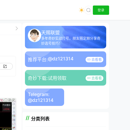
登录
天赐联盟
多年奇妙实战打号，朋友圈定期分享奇
妙选号技巧！
@dz121314
推荐平台:
去看看
奇妙下载:
试用领取
去看看
Telegram:
@dz121314
分类列表