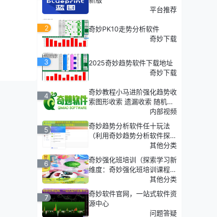
了资料整
平台推荐
2
奇妙PK10走势分析软件
奇妙下载
领域都
3
2025奇妙趋势软件下载地址
奇妙下载
奇妙教程小马进阶强化趋势收
4
索图形收索 遗漏收索 随机收
索
内部视频
奇妙趋势分析软件任十玩法
5
（利用奇妙趋势分析软件探
索'任十玩法'的深度策略）
其他分类
奇妙强化班培训（探索学习新
6
维度：奇妙强化班培训课程介
绍）
其他分类
奇妙软件官网，一站式软件资
7
源中心
问题答疑