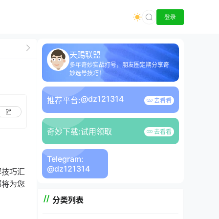
登录
天赐联盟
多年奇妙实战打号，朋友圈定期分享奇
妙选号技巧！
@dz121314
推荐平台:
去看看
奇妙下载:
试用领取
去看看
Telegram:
@dz121314
解技巧汇
都将为您
分类列表