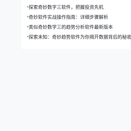
**案例**：某公司员工小李，负责整理大量客户
探索奇妙数字三软件，把握投资先机
理，提高了工作效率。
奇妙软件实战操作指南：详细步骤解析
**总结**：通过学习并运用高效办公技巧，小李
类似奇妙数学三的趋势分析软件最新版本
以上就是我们为大家带来的“奇妙实战讲解技巧汇
能游刃有余。
探索未知：奇妙趋势软件为你揭开数据背后的秘