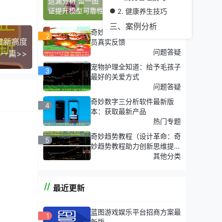
遗漏分析 留一图（利用遗漏分析与留一验
证提升模型可靠性）
2. 健康养生技巧
三、案例分析
奇妙软件瞎子啊评价系统：学
2
章新高度
员真实反馈
问题答疑
一篇>>
宠物护理全知道：给予毛孩子
3
最好的关爱方式
问题答疑
奇妙数字三分析软件最新版
4
本：获取最新产品
热门专题
奇妙趋势教程（设计革命：奇
5
妙趋势教程助力创新思维提
升）
其他分类
最近更新
蓝图游戏娱乐平台招商方案最
1
新版