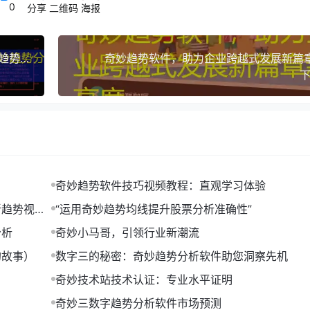
0
分享
二维码
海报
奇妙趋势分析软件任十玩法（从数据看彩票：奇妙趋势分析软件在'任十玩法'中的应用案例）
奇妙趋势软件，助力企业跨越式发展新篇
下
奇妙趋势软件技巧视频教程：直观学习体验
营养，有助于身体健康。
新趋势视频
“运用奇妙趋势均线提升股票分析准确性”
免疫力，预防疾病。
分析
奇妙小马哥，引领行业新潮流
持锻炼，保持身体健康。
的故事）
数字三的秘密：奇妙趋势分析软件助您洞察先机
奇妙技术站技术认证：专业水平证明
奇妙三数字趋势分析软件市场预测