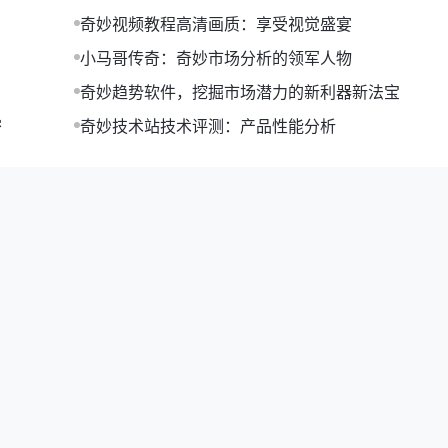
资料。在掌握Word文档排版技巧后，他利用样式和格式快速完成
奇妙视频教程高清画质：享受视觉盛宴
小马哥传奇：奇妙市场分析的领军人物
成功提升了工作效率，为公司创造了更多价值。
奇妙趋势软件，挖掘市场潜力的新利器新法宝
总：实用操作指南”。希望这些内容能对您有所帮助，让您在各个
密
奇妙技术站技术评测：产品性能分析