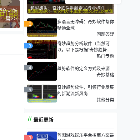
超越想象：奇妙软件重新定义行业标准
更多可能
一篇>>
多语言无障碍：奇妙软件帮你
2
畅通全球
问题答疑
奇妙趋势分析软件（当然可
3
以，以下是根据“奇妙趋势分
析软件”这一主题扩展的五
热门专题
个）
4
趋势软件的定义方式及来源
奇妙基础
奇妙趋势软件，引领行业发展
5
的新潮流新风尚
其他分类
最近更新
蓝图游戏娱乐平台招商方案最
1