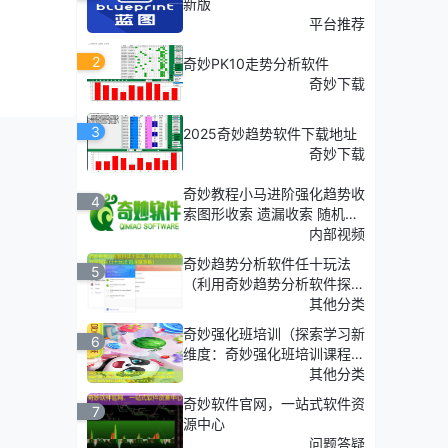
新版
平台推荐
2
奇妙PK10走势分析软件
奇妙下载
3
2025奇妙趋势软件下载地址
奇妙下载
奇妙教程小马进阶强化趋势收
4
索图形收索 遗漏收索 随机收
索
内部视频
奇妙趋势分析软件任十玩法
5
（利用奇妙趋势分析软件探
索'任十玩法'的深度策略）
其他分类
奇妙强化班培训（探索学习新
6
维度：奇妙强化班培训课程介
绍）
其他分类
奇妙软件官网，一站式软件资
7
源中心
问题答疑