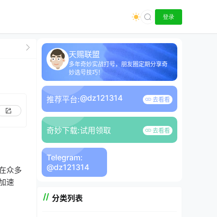
登录
天赐联盟
多年奇妙实战打号，朋友圈定期分享奇
妙选号技巧！
@dz121314
推荐平台:
去看看
奇妙下载:
试用领取
去看看
Telegram:
@dz121314
在众多
加速
分类列表