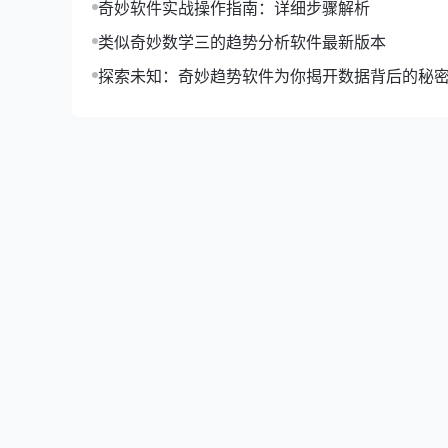
奇妙软件实战操作指南：详细步骤解析
类似奇妙数学三的趋势分析软件最新版本
探索未知：奇妙趋势软件为你揭开数据背后的秘
1. **了解课程内容**：在报名前，仔细了解课
2. **考察师资力量**：选择师资力量雄厚的培
3. **关注学员评价**：参考往期学员的评价，