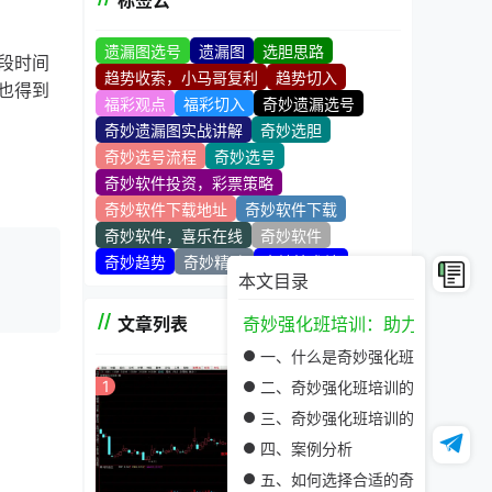
标签云
遗漏图选号
遗漏图
选胆思路
段时间
趋势收索，小马哥复利
趋势切入
也得到
福彩观点
福彩切入
奇妙遗漏选号
奇妙遗漏图实战讲解
奇妙选胆
奇妙选号流程
奇妙选号
奇妙软件投资，彩票策略
奇妙软件下载地址
奇妙软件下载
奇妙软件，喜乐在线
奇妙软件
奇妙趋势
奇妙精髓
奇妙技术站
本文目录
文章列表
奇妙强化班培训：助力个人与职
一、什么是奇妙强化班培训
1
二、奇妙强化班培训的特点
三、奇妙强化班培训的优势
四、案例分析
五、如何选择合适的奇妙强化班培