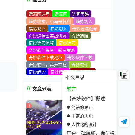
标签云
遗漏图选号
遗漏图
选胆思路
趋势收索，小马哥复利
趋势切入
福彩观点
福彩切入
奇妙遗漏选号
奇妙遗漏图实战讲解
奇妙选胆
奇妙选号流程
奇妙选号
奇妙软件投资，彩票策略
奇妙软件下载地址
奇妙软件下载
奇妙软件，喜乐在线
奇妙软件
奇妙趋势
奇妙精髓
奇妙技术站
本文目录
文章列表
前言
【奇妙软件】概述
1
简洁的界面
丰富的功能
人性化的设计
时间的
用户口碑爆棚，你值得拥有