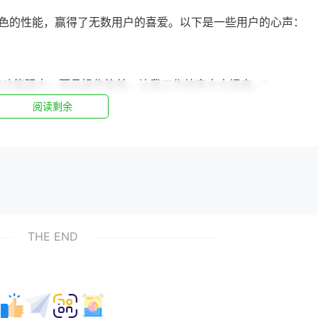
色的性能，赢得了无数用户的喜爱。以下是一些用户的心声：
仅功能强大，而且操作简单，让我工作效率大大提高。”
阅读剩余
学习任务，让我在学习过程中更加轻松。”
繁忙的工作之余，也能享受到愉快的休闲时光。”
THE END
研发团队和丰富的市场调研。以下是一个案例分析：
到【奇妙软件】的优势后，该企业决定引入这款软件。经过一段