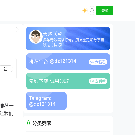
登录
天赐联盟
多年奇妙实战打号，朋友圈定期分享奇
妙选号技巧！
@dz121314
推荐平台:
去看看
奇妙下载:
试用领取
去看看
Telegram:
@dz121314
推荐一
让我们
分类列表