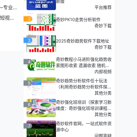
新版
—专业
平台推荐
短视频
2
奇妙PK10走势分析软件
奇妙下载
3
2025奇妙趋势软件下载地址
奇妙下载
奇妙教程小马进阶强化趋势收
4
索图形收索 遗漏收索 随机收
索
内部视频
奇妙趋势分析软件任十玩法
5
（利用奇妙趋势分析软件探
索'任十玩法'的深度策略）
其他分类
奇妙强化班培训（探索学习新
6
维度：奇妙强化班培训课程介
绍）
其他分类
奇妙软件官网，一站式软件资
7
源中心
问题答疑