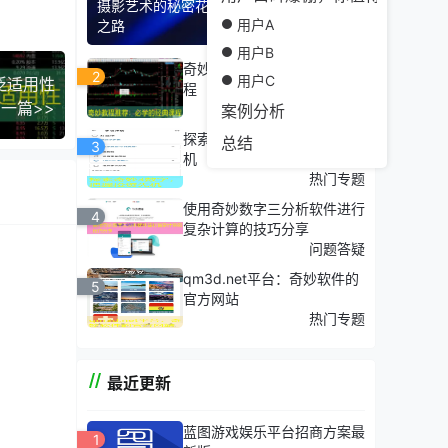
摄影艺术的秘密花园：光影魔术师的成长
用户A
之路
用户B
奇妙教程推荐：必学的经典课
2
用户C
泛适用性
程
一篇>>
热门专题
案例分析
探索奇妙3数字，把握投资先
总结
3
机
热门专题
使用奇妙数字三分析软件进行
4
复杂计算的技巧分享
问题答疑
qm3d.net平台：奇妙软件的
5
官方网站
热门专题
最近更新
蓝图游戏娱乐平台招商方案最
1