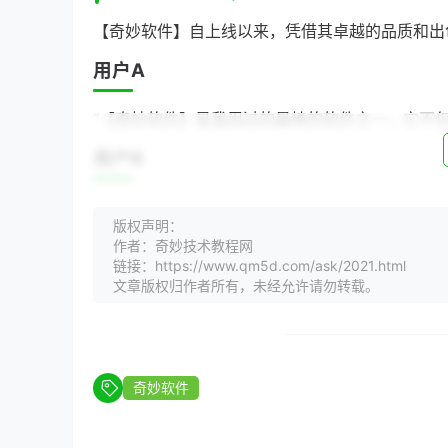
【奇妙软件】自上线以来，凭借其卓越的品质和出
用户A
“【奇妙软件】是我用过的最棒的软件之一，它不
用户B
“我是一名学生，【奇妙软件】帮助我完成了许多
版权声明：
用户C
作者：奇妙技术教程网
链接：https://www.qm5d.com/ask/2021.html
文章版权归作者所有，未经允许请勿转载。
“【奇妙软件】是我日常娱乐的好帮手，它让我在
案例分析
【奇妙软件】的成功并非偶然，它背后有着严谨的
奇妙软件
**案例：某企业提高办公效率**
某企业由于业务需求，需要提高办公效率。在了解